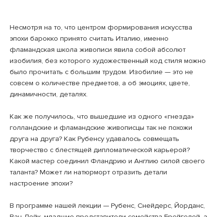
Несмотря на то, что центром формирования искусства
эпохи барокко принято считать Италию, именно
фламандская школа живописи явила собой абсолют
изобилия, без которого художественный код стиля можно
было прочитать с большим трудом. Изобилие — это не
совсем о количестве предметов, а об эмоциях, цвете,
динамичности, деталях.
⠀
Как же получилось, что вышедшие из одного «гнезда»
голландские и фламандские живописцы так не похожи
друга на друга? Как Рубенсу удавалось совмещать
творчество с блестящей дипломатической карьерой?
Какой мастер соединил Фландрию и Англию силой своего
таланта? Может ли натюрморт отразить детали
настроение эпохи?
⠀
В программе нашей лекции — Рубенс, Снейдерс, Йорданс,
Ван Дейк, младшие представители семейства Брейгелей, а