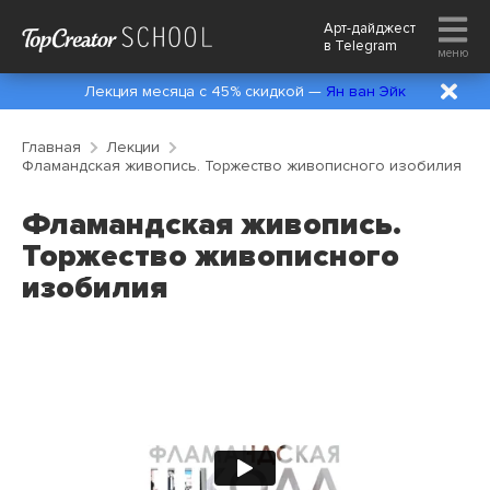
Арт-дайджест
в
Telegram
меню
Лекция месяца с 45% скидкой —
Ян ван Эйк
Главная
Лекции
Фламандская живопись. Торжество живописного изобилия
Фламандская живопись.
Торжество живописного
изобилия