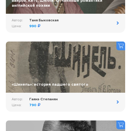
Байрон, Китс, Шелли. Отчаянные романтики
английской поэзии
Автор:
Таня Быковская
Цена:
990
«Шинель»: история падшего святого
Автор:
Гаянэ Степанян
Цена:
790