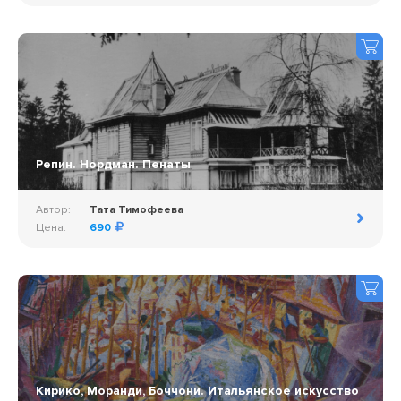
Репин. Нордман. Пенаты
Автор:
Тата Тимофеева
Цена:
690
Кирико, Моранди, Боччони. Итальянское искусство