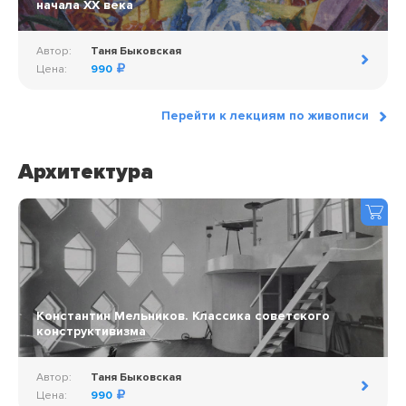
начала ХХ века
Автор:
Таня Быковская
Цена:
990
Перейти к лекциям по живописи
Архитектура
Константин Мельников. Классика советского
конструктивизма
Автор:
Таня Быковская
Цена:
990