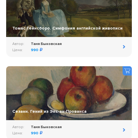
Томас Гейнсборо. Симфония английской живописи
Автор:
Таня Быковская
Цена:
990
Сезанн. Гений из Экс-ан-Прованса
Автор:
Таня Быковская
Цена:
990