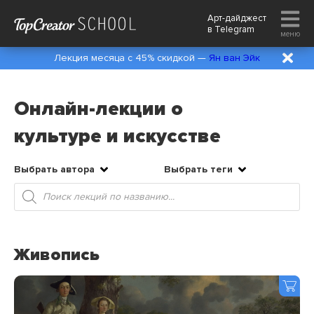
Арт-дайджест
в
Telegram
меню
Лекция месяца с 45% скидкой —
Ян ван Эйк
Онлайн-лекции о
культуре и искусстве
Выбрать автора
Выбрать теги
Поиск
товаров
Живопись