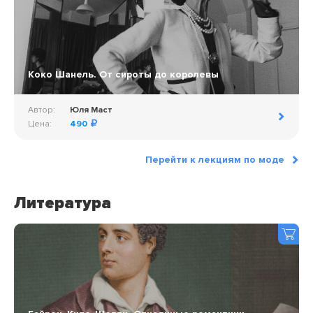
Коко Шанель. От сироты до королевы
Автор:
Юля Маст
Цена:
490
Перейти к лекциям по моде
Литература