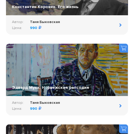
Константин Коровин. Его жизнь
Автор:
Таня Быковская
Цена:
990
Эдвард Мунк. Норвежская рапсодия
Автор:
Таня Быковская
Цена:
990