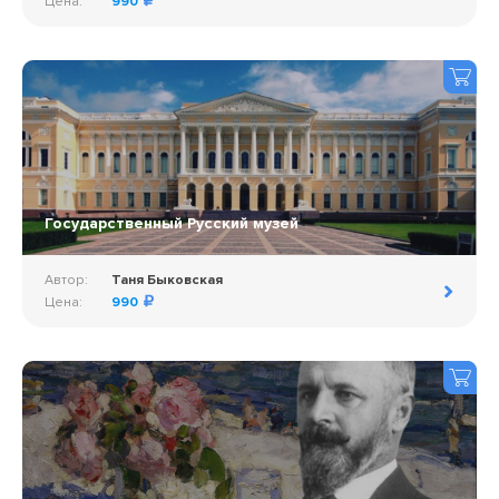
Цена:
990
Государственный Русский музей
Автор:
Таня Быковская
Цена:
990