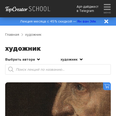
Арт-дайджест
в
Telegram
меню
Лекция месяца с 45% скидкой —
Ян ван Эйк
Главная
художник
художник
Выбрать автора
художник
Поиск
товаров