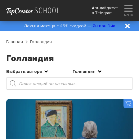
Арт-дайджест
в
Telegram
меню
Лекция месяца с 45% скидкой —
Ян ван Эйк
Главная
Голландия
Голландия
Выбрать автора
Голландия
Поиск
товаров