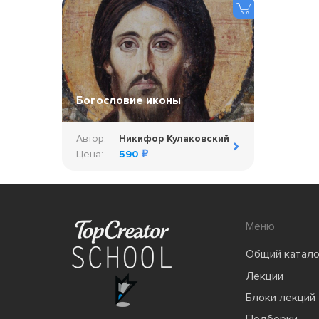
Богословие иконы
Автор:
Никифор Кулаковский
Цена:
590
Меню
Общий катало
Лекции
Блоки лекций