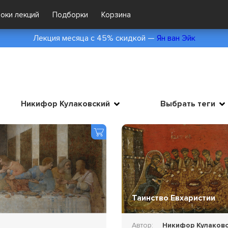
локи лекций
Подборки
Корзина
Лекция месяца с 45% скидкой —
Ян ван Эйк
Никифор Кулаковский
Выбрать теги
Таинство Евхаристии
Автор:
Никифор Кулаков