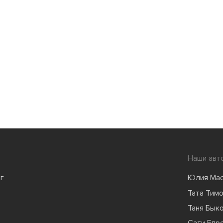
Наши авт
г
Юлия Ма
Тата Тим
Таня Бык