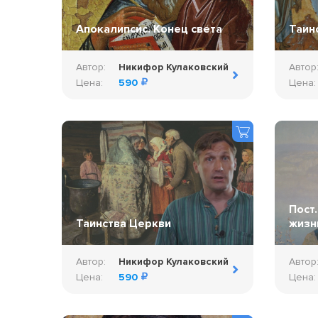
Апокалипсис. Конец света
Таин
Автор:
Никифор Кулаковский
Автор
Цена:
590
Цена:
Пост
Таинства Церкви
жизн
Автор:
Никифор Кулаковский
Автор
Цена:
590
Цена: