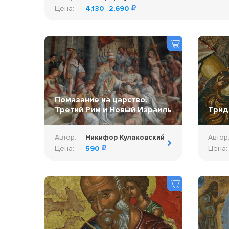
Цена:
4,130
2,690
Помазание на царство.
Третий Рим и Новый Израиль
Трид
Автор:
Никифор Кулаковский
Автор
Цена:
590
Цена: