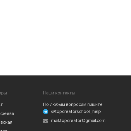
оры
Наши контакты
ст
По любым вопросам пишите:
@topcreatorschool_help
офеева
mail.topcreator@gmail.com
овская