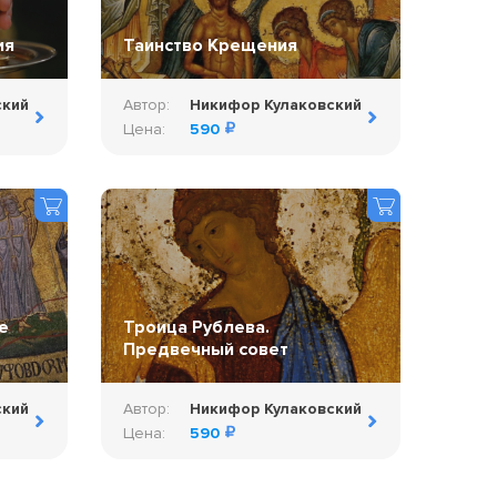
ия
Таинство Крещения
ский
Автор:
Никифор Кулаковский
Цена:
590
е
Троица Рублева.
Предвечный совет
ский
Автор:
Никифор Кулаковский
Цена:
590