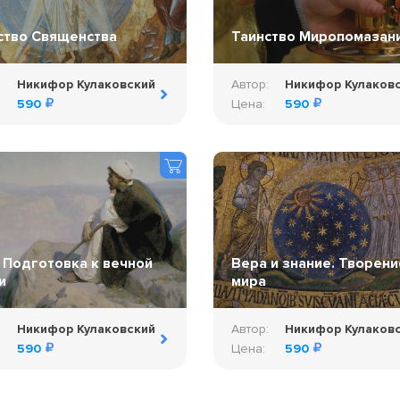
ство Священства
Таинство Миропомазан
:
Никифор Кулаковский
Автор:
Никифор Кулаков
590
Цена:
590
. Подготовка к вечной
Вера и знание. Творени
и
мира
:
Никифор Кулаковский
Автор:
Никифор Кулаков
590
Цена:
590