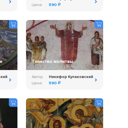
Цена:
590
е
Таинство молитвы
ский
Автор:
Никифор Кулаковский
Цена:
590