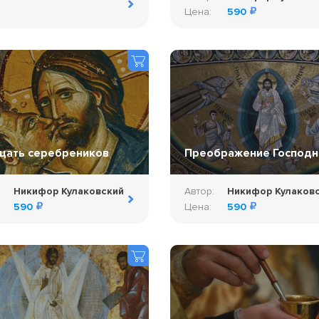
Цена:
590
цать серебреников
Преображение Господн
:
Никифор Кулаковский
Автор:
Никифор Кулаков
590
Цена:
590