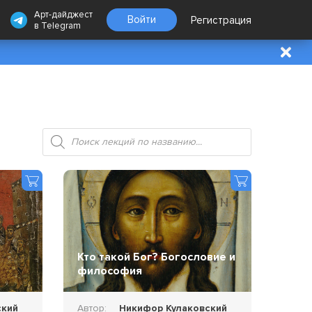
Арт-дайджест
Войти
Регистрация
в
Telegram
Поиск
товаров
Кто такой Бог? Богословие и
философия
ский
Автор:
Никифор Кулаковский