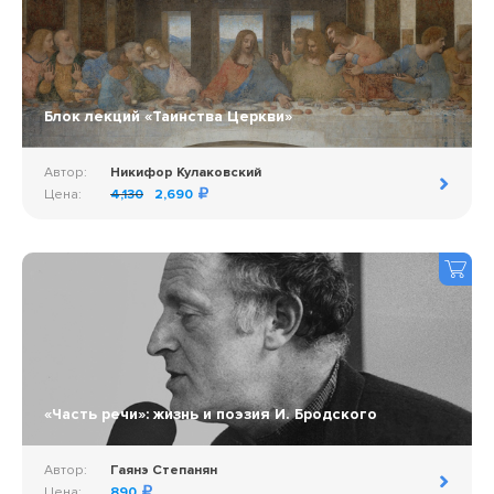
Блок лекций «Таинства Церкви»
Автор:
Никифор Кулаковский
Цена:
4,130
2,690
«Часть речи»: жизнь и поэзия И. Бродского
Автор:
Гаянэ Степанян
Цена:
890