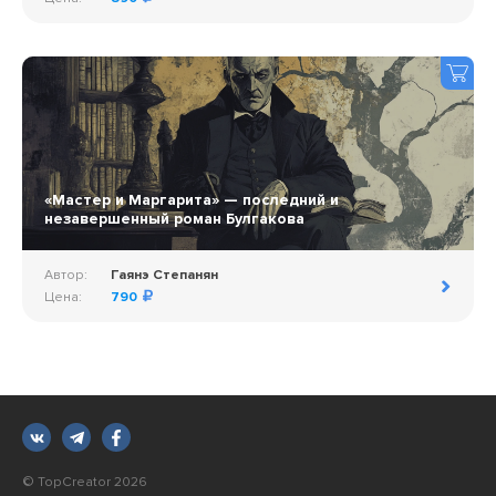
«Мастер и Маргарита» — последний и
незавершенный роман Булгакова
Автор:
Гаянэ Степанян
Цена:
790
© TopCreator 2026