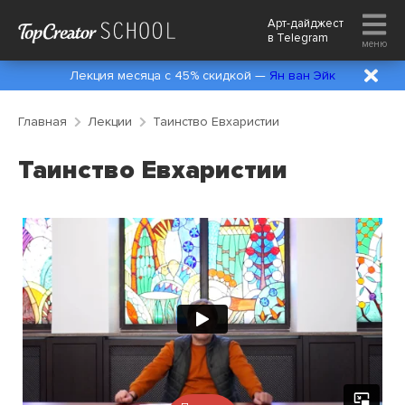
Арт-дайджест
в
Telegram
меню
Лекция месяца с 45% скидкой —
Ян ван Эйк
Главная
Лекции
Таинство Евхаристии
Таинство Евхаристии