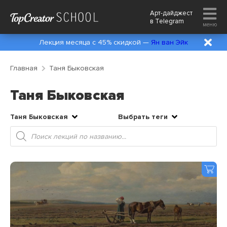
Арт-дайджест
в
Telegram
меню
Лекция месяца с 45% скидкой —
Ян ван Эйк
Главная
Таня Быковская
Таня Быковская
Таня Быковская
Выбрать теги
Поиск
товаров