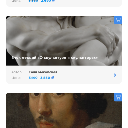
Цена:
3,360
2,690
Блок лекций «О скульптуре и скульпторах»
Автор:
Таня Быковская
Цена:
5,140
3,850