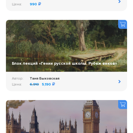
Цена:
990
Блок лекций «Гении русской школы. Рубеж веков»
Автор:
Таня Быковская
Цена:
6,910
5,190