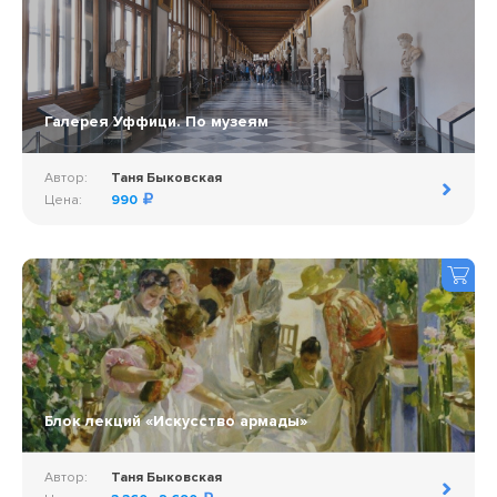
Галерея Уффици. По музеям
Автор:
Таня Быковская
Цена:
990
Блок лекций «Искусство армады»
Автор:
Таня Быковская