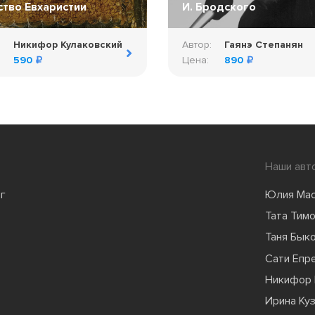
ство Евхаристии
И. Бродского
:
Никифор Кулаковский
Автор:
Гаянэ Степанян
590
Цена:
890
Наши авт
г
Юлия Ма
Тата Тим
Таня Бык
Сати Епр
Никифор 
Ирина Ку