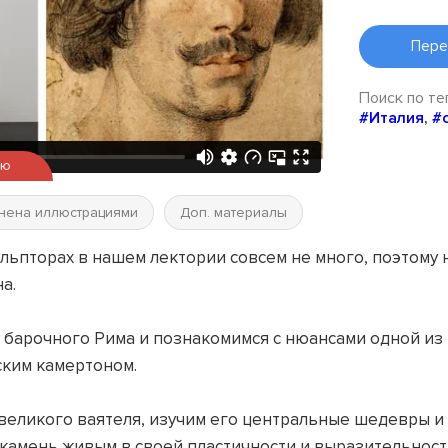
Пере
Поиск по те
#Италия
,
#
ью
нена иллюстрациями
Доп. материалы
льпторах в нашем лектории совсем не много, поэтому
а.
 барочного Рима и познакомимся с нюансами одной из 
ским камертоном.
еликого ваятеля, изучим его центральные шедевры и п
 камень живым в своей пластичности и выразительност