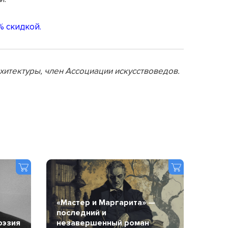
% скидкой.
рхитектуры, член Ассоциации искусствоведов.
«Мастер и Маргарита» —
последний и
оэзия
незавершенный роман