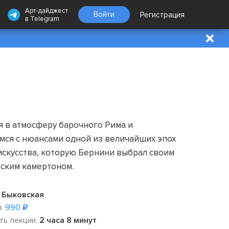
Арт-дайджест
Войти
Регистрация
в
Telegram
я в атмосферу барочного Рима и
мся с нюансами одной из величайших эпох
искусства, которую Бернини выбрал своим
еским камертоном.
 Быковская
:
990
ть лекции:
2 часа 8 минут