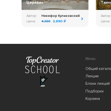
Церкви»
Таин
Автор:
Никифор Кулаковский
Автор
Цена:
4,130
2,690
Цена:
Меню
Общий катало
Лекции
Блоки лекций
Подборки
Корзина