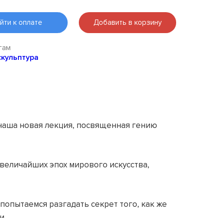
йти к оплате
Добавить в корзину
гам
скульптура
 наша новая лекция, посвященная гению
величайших эпох мирового искусства,
опытаемся разгадать секрет того, как же
и.