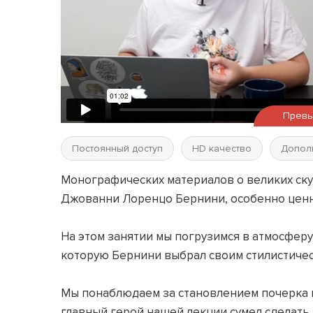
Прев
Постоянный доступ
HD качество
Допол
Монографических материалов о великих ску
Джованни Лоренцо Бернини, особенно ценн
На этом занятии мы погрузимся в атмосферу
которую Бернини выбрал своим стилистиче
Мы понаблюдаем за становлением почерка в
главный герой нашей лекции сумел сделать