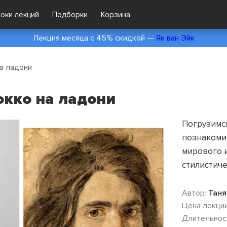
локи лекций
Подборки
Корзина
Лекция месяца с 45% скидкой —
Ян ван Эйк
а ладони
окко на ладони
Погрузимс
познакоми
мирового 
стилистич
Автор:
Таня
Цена лекции
Длительнос