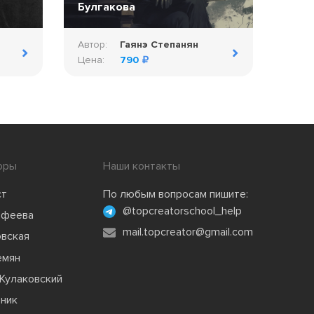
Булгакова
Автор:
Гаянэ Степанян
Цена:
790
оры
Наши контакты
ст
По любым вопросам пишите:
@topcreatorschool_help
офеева
mail.topcreator@gmail.com
овская
емян
Кулаковский
зник