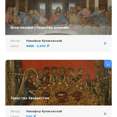
Блок лекций «Таинства Церкви»
Автор:
Никифор Кулаковский
Цена:
4,130
2,690
Таинство Евхаристии
Автор:
Никифор Кулаковский
Цена:
590