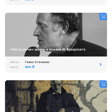
«Часть речи»: жизнь и поэзия И. Бродского
Автор:
Гаянэ Степанян
Цена:
890