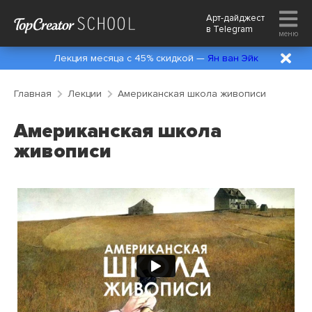
Арт-дайджест
в
Telegram
меню
Лекция месяца с 45% скидкой —
Ян ван Эйк
Главная
Лекции
Американская школа живописи
Американская школа
живописи