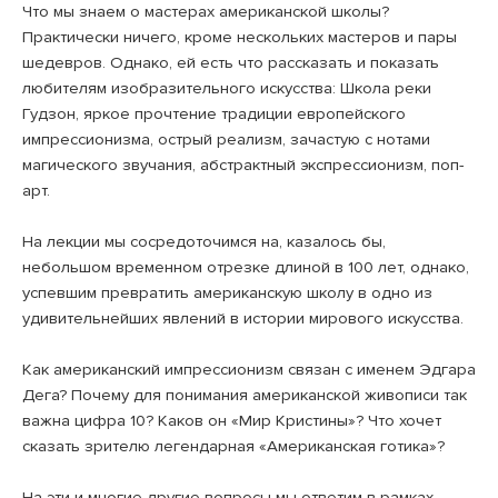
Что мы знаем о мастерах американской школы?
Практически ничего, кроме нескольких мастеров и пары
шедевров. Однако, ей есть что рассказать и показать
любителям изобразительного искусства: Школа реки
Гудзон, яркое прочтение традиции европейского
импрессионизма, острый реализм, зачастую с нотами
магического звучания, абстрактный экспрессионизм, поп-
арт.
⠀
На лекции мы сосредоточимся на, казалось бы,
небольшом временном отрезке длиной в 100 лет, однако,
успевшим превратить американскую школу в одно из
удивительнейших явлений в истории мирового искусства.
⠀
Как американский импрессионизм связан с именем Эдгара
Дега? Почему для понимания американской живописи так
важна цифра 10? Каков он «Мир Кристины»? Что хочет
сказать зрителю легендарная «Американская готика»?
⠀
На эти и многие другие вопросы мы ответим в рамках