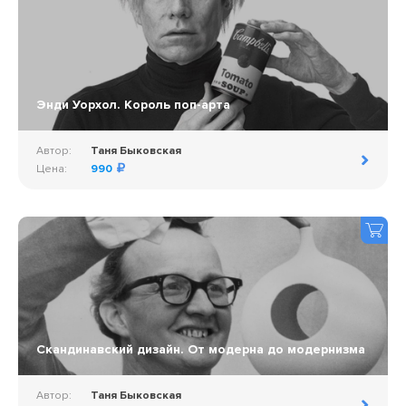
Энди Уорхол. Король поп-арта
Автор:
Таня Быковская
Цена:
990
Скандинавский дизайн. От модерна до модернизма
Автор:
Таня Быковская