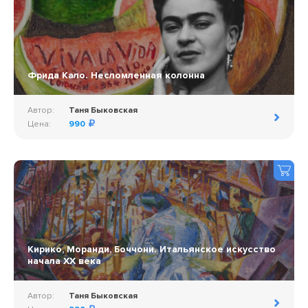
Фрида Кало. Несломленная колонна
Автор:
Таня Быковская
Цена:
990
Кирико, Моранди, Боччони. Итальянское искусство
начала ХХ века
Автор:
Таня Быковская