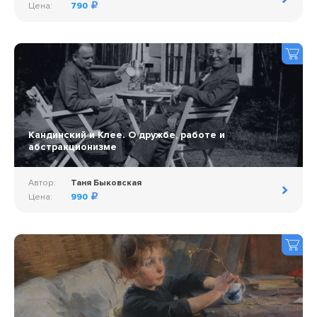
Цена:
790
Кандинский и Клее. О дружбе, работе и
абстракционизме
Автор:
Таня Быковская
Цена:
990