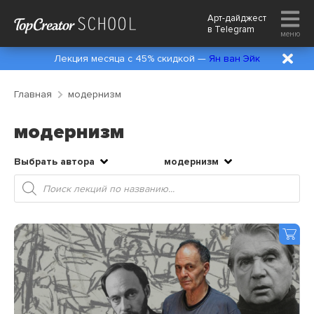
Арт-дайджест
в
Telegram
меню
Лекция месяца с 45% скидкой —
Ян ван Эйк
Главная
модернизм
модернизм
Выбрать автора
модернизм
Поиск
товаров