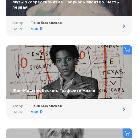
Музы экспрессионизма. Габриэль Мюнтер. Часть
первая
Автор:
Таня Быковская
Цена:
990
Жан-Мишель Баския. Граффити жизни
Автор:
Таня Быковская
Цена:
990