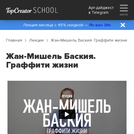
Арт-дайджест
в
Telegram
меню
Лекция месяца с 45% скидкой —
Ян ван Эйк
Главная
Лекции
Жан-Мишель Баския. Граффити жизни
Жан-Мишель Баския.
Граффити жизни