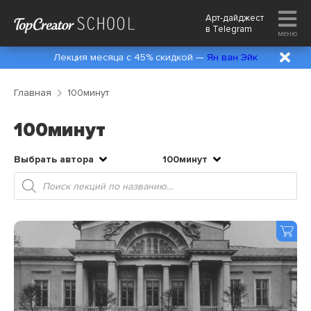
Арт-дайджест
в
Telegram
меню
Лекция месяца с 45% скидкой —
Ян ван Эйк
Главная
100минут
100минут
Выбрать автора
100минут
Поиск
товаров