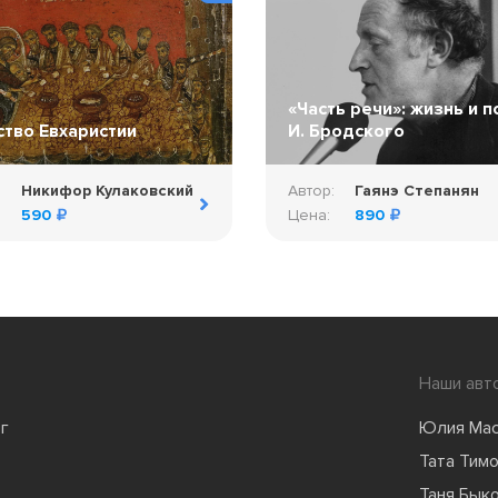
«Часть речи»: жизнь и п
ство Евхаристии
И. Бродского
:
Никифор Кулаковский
Автор:
Гаянэ Степанян
590
Цена:
890
Наши авт
г
Юлия Ма
Тата Тим
Таня Бык