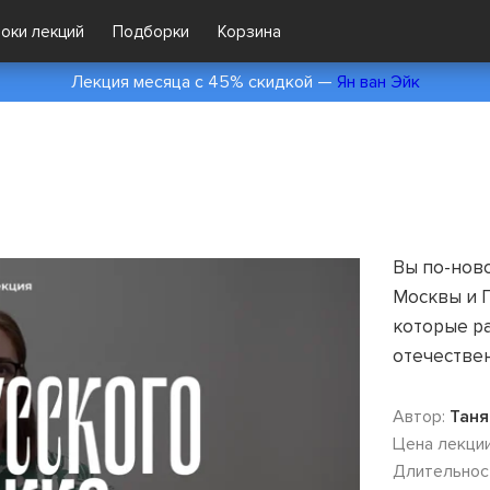
локи лекций
Подборки
Корзина
Лекция месяца с 45% скидкой —
Ян ван Эйк
Вы по-ново
Москвы и П
которые р
отечествен
Автор:
Таня
Цена лекции
Длительнос