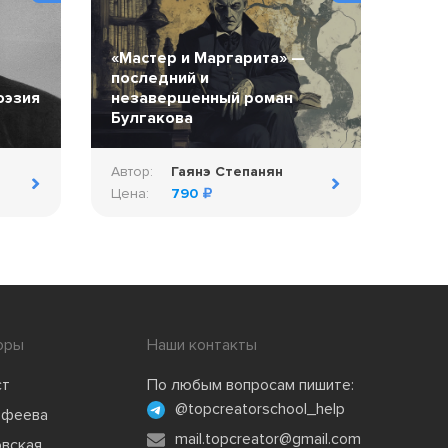
«Мастер и Маргарита» —
последний и
оэзия
незавершенный роман
Булгакова
Автор:
Гаянэ Степанян
Цена:
790
оры
Наши контакты
ст
По любым вопросам пишите:
@topcreatorschool_help
офеева
mail.topcreator@gmail.com
овская