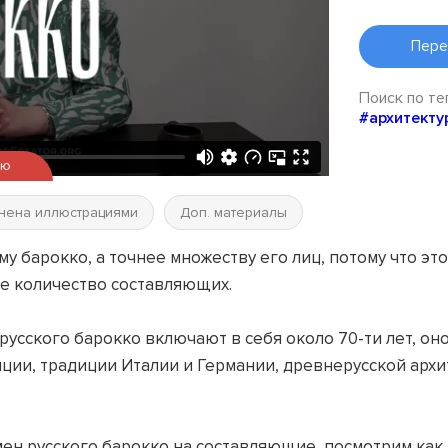
Пере
Поиск по те
#архитекту
ью
нена иллюстрациями
Доп. материалы
у барокко, а точнее множеству его лиц, потому что э
е количество составляющих.
 русского барокко включают в себя около 70-ти лет, 
ции, традиции Италии и Германии, древнерусской архи
н русского барокко на составляющие, посмотрим как 