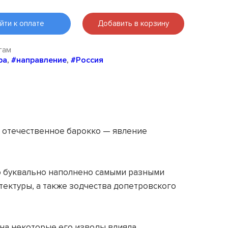
йти к оплате
Добавить в корзину
гам
ра
,
#направление
,
#Россия
то отечественное барокко — явление
оно буквально наполнено самыми разными
тектуры, а также зодчества допетровского
на некоторые его изводы влияла