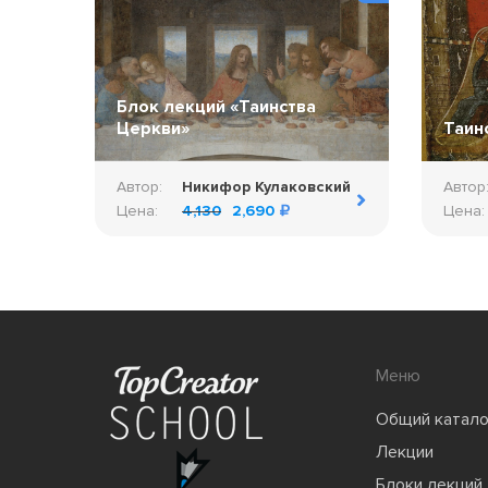
Блок лекций «Таинства
Церкви»
Таин
Автор:
Никифор Кулаковский
Автор
Цена:
4,130
2,690
Цена:
Меню
Общий катало
Лекции
Блоки лекций