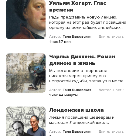
Уильям Хогарт. Глас
времени
Рады представить новую лекцию,
которая на этот раз будет посвящена
одному из величайших английских
художников Уильяму Хогарту.
Автор:
Таня Быковская
Длительность:
1 час 37 мин.
Чарльз Диккенс. Роман
длиною в жизнь
Мы поговорим о творчестве
писателя через призму его
непростой судьбы, заглянув в места,
так или иначе связанные с его
Автор:
Таня Быковская
Длительность:
именем.
1 час 44 минуты
Лондонская школа
Лекция посвящена шедеврам и
мастерам Лондонской школы.
Автор:
Таня Быковская
Длительность: