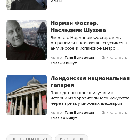
2 часа
Норман Фостер.
Наследник Шухова
Вместе с Норманом Фостером мы
отправимся в Казахстан, спустимся в
английское и испанское метро,
изучим «Мозг Берлина», применим
Автор:
Таня Быковская
Длительность:
принципы фэншуй при
1 час 30 минут
проектировании одного из объектов
и построим целый город.
Лондонская национальная
галерея
Вас ждет не только изучение
истории изобразительного искусства
через призму мировых шедевров,
но и архитектурных экскурс, который
Автор:
Таня Быковская
Длительность:
расскажет об особенностях
1 час 40 минут
Лондонской национальной галереи.
Постоянный доступ
HD качество