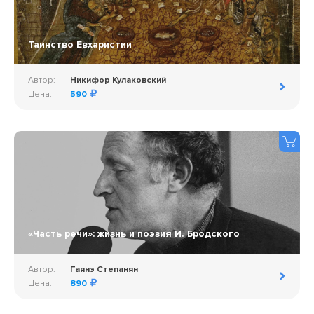
Таинство Евхаристии
Автор:
Никифор Кулаковский
Цена:
590
«Часть речи»: жизнь и поэзия И. Бродского
Автор:
Гаянэ Степанян
Цена:
890