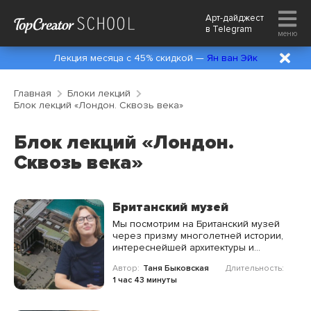
Арт-дайджест
в
Telegram
меню
Лекция месяца с 45% скидкой —
Ян ван Эйк
Главная
Блоки лекций
Блок лекций «Лондон. Сквозь века»
Блок лекций «Лондон.
Сквозь века»
Британский музей
Мы посмотрим на Британский музей
через призму многолетней истории,
интереснейшей архитектуры и
величайших шедевров Античности и
Автор:
Таня Быковская
Длительность:
Древнего мира.
1 час 43 минуты