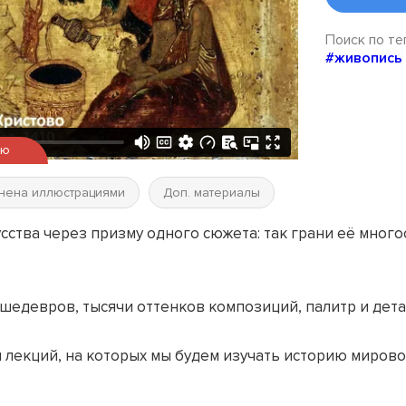
Поиск по те
#живопись
ью
нена иллюстрациями
Доп. материалы
сства через призму одного сюжета: так грани её мног
 шедевров, тысячи оттенков композиций, палитр и дета
л лекций, на которых мы будем изучать историю миров