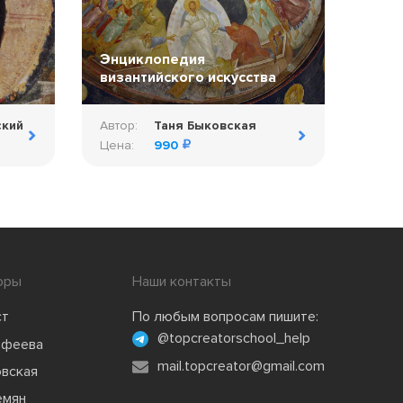
Энциклопедия
византийского искусства
ский
Автор:
Таня Быковская
Цена:
990
оры
Наши контакты
ст
По любым вопросам пишите:
@topcreatorschool_help
офеева
mail.topcreator@gmail.com
овская
емян