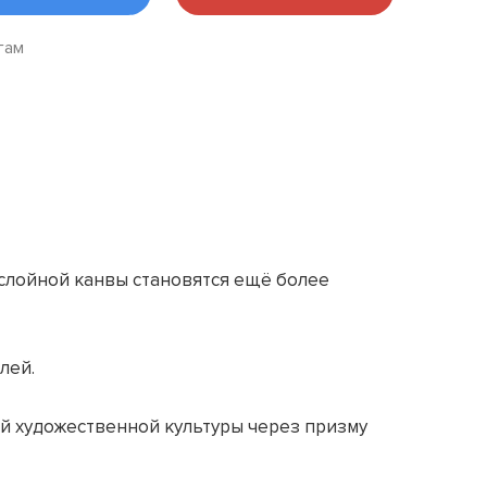
гам
ослойной канвы становятся ещё более
лей.
ой художественной культуры через призму