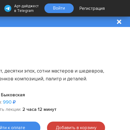
Арт-дайджест
Войти
Регистрация
в
Telegram
, десятки эпох, сотни мастеров и шедевров,
енков композиций, палитр и деталей.
 Быковская
:
990
ть лекции:
2 часа 12 минут
йти к оплате
Добавить в корзину