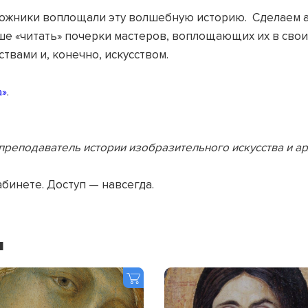
дожники воплощали эту волшебную историю. Сделаем 
ше «читать» почерки мастеров, воплощающих их в свои
ствами и, конечно, искусством.
а»
.
преподаватель истории изобразительного искусства и а
абинете. Доступ — навсегда.
я