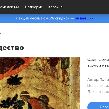
локи лекций
Подборки
Корзина
Лекция месяца с 45% скидкой —
Ян ван Эйк
о
дество
Один сюжет
тысячи отт
Автор:
Таня
Цена лекции
Длительнос
Пере