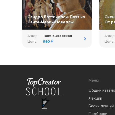
Сандро Боттичелли. Поэт из
Сиен
Санта-Марии-Новеллы
От р
Автор:
Таня Быковская
Автор
Цена:
990
Цена:
Меню
Общий катало
Лекции
Блоки лекций
Подборки