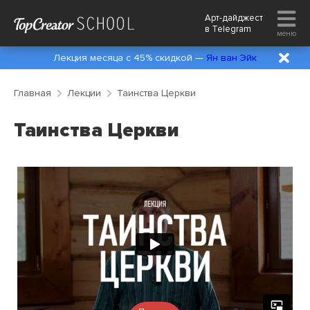
Арт-дайджест
в
Telegram
меню
Лекция месяца с 45% скидкой —
Ян ван Эйк
Главная
Лекции
Таинства Церкви
Таинства Церкви