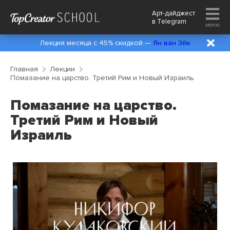
Арт-дайджест
в
Telegram
меню
Лекция месяца с 45% скидкой —
Ян ван Эйк
Главная
Лекции
Помазание на царство. Третий Рим и Новый Израиль
Помазание на царство.
Третий Рим и Новый
Израиль