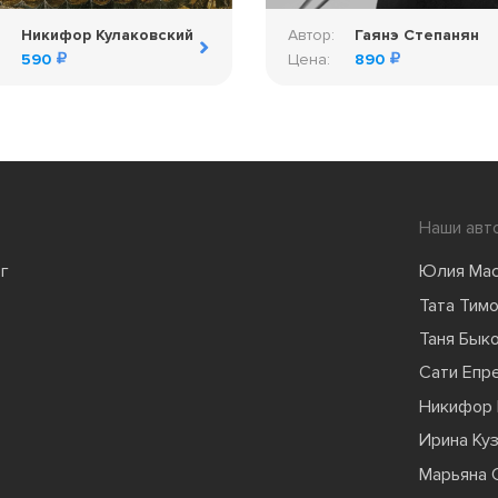
:
Никифор Кулаковский
Автор:
Гаянэ Степанян
590
Цена:
890
Наши авт
г
Юлия Ма
Тата Тим
Таня Бык
Сати Епр
Никифор 
Ирина Ку
Марьяна 