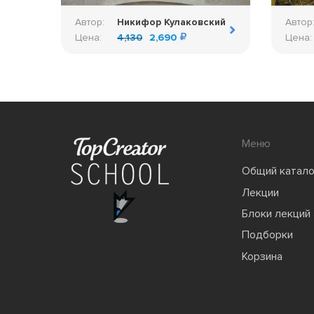
Автор:
Никифор Кулаковский
Автор
Цена:
4,130
2,690
Цена:
Меню
Общий катало
Лекции
Блоки лекций
Подборки
Корзина