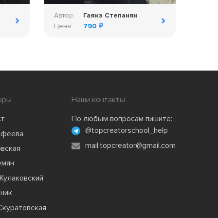
Автор:
Гаянэ Степанян
Цена:
790
оры
Наши контакты
ст
По любым вопросам пишите:
@topcreatorschool_help
офеева
mail.topcreator@gmail.com
овская
емян
Кулаковский
зник
Скуратовская