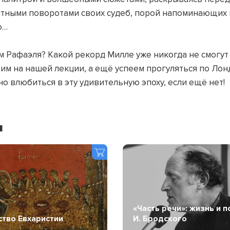
ятными поворотами своих судеб, порой напоминающих 
о…
м Рафаэля? Какой рекорд Милле уже никогда не смогут
им на нашей лекции, а ещё успеем прогуляться по Лонд
о влюбиться в эту удивительную эпоху, если ещё нет!
я
«Часть речи»: жизнь и п
ство Евхаристии
И. Бродского