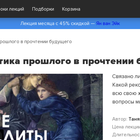
локи лекций
Подборки
Корзина
Лекция месяца с 45% скидкой —
Ян ван Эйк
рошлого в прочтении будущего
ика прошлого в прочтении 
Связано ли
Какой реко
всю свою ж
вопросы м
Автор:
Таня
Цена лекции
Длительнос