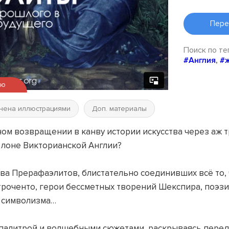
Пере
Поиск по те
#Англия
,
#
ью
нена иллюстрациями
Доп. материалы
ом возвращении в канву истории искусства через аж т
в лоне Викторианской Англии?
ства Прерафаэлитов, блистательно соединивших всё то,
троченто, герои бессметных творений Шекспира, поэзи
е символизма…
палитрой и волшебными сюжетами, раскрываясь перед 