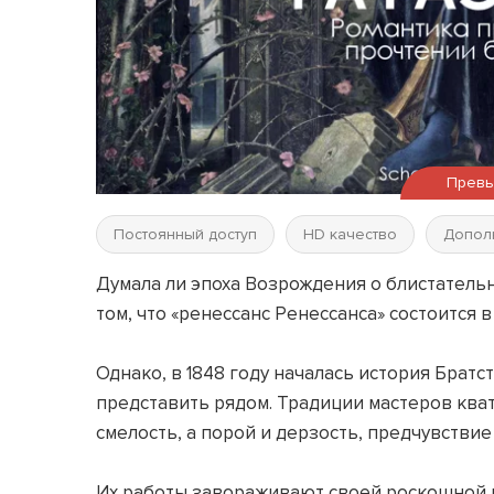
Прев
Постоянный доступ
HD качество
Допол
Думала ли эпоха Возрождения о блистательн
том, что «ренессанс Ренессанса» состоится 
Однако, в 1848 году началась история Брат
представить рядом. Традиции мастеров ква
смелость, а порой и дерзость, предчувстви
Их работы завораживают своей роскошной 