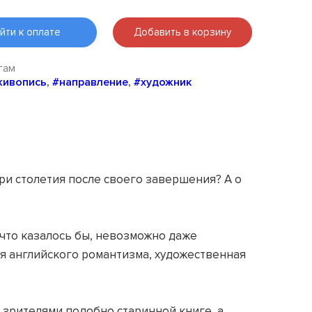
йти к оплате
Добавить в корзину
гам
живопись
,
#направление
,
#художник
ри столетия после своего завершения? А о
 что казалось бы, невозможно даже
я английского романтизма, художественная
зрителями подобно старинной книге, а