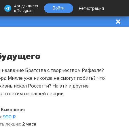
Арт-дайджест
Войти
Регистрация
в
Telegram
будущего
 название Братства с творчеством Рафаэля?
рд Милле уже никогда не смогут побить? Что
изнь искал Россетти? На эти и другие
ы ответим на нашей лекции.
 Быковская
:
990
ть лекции:
2 часа