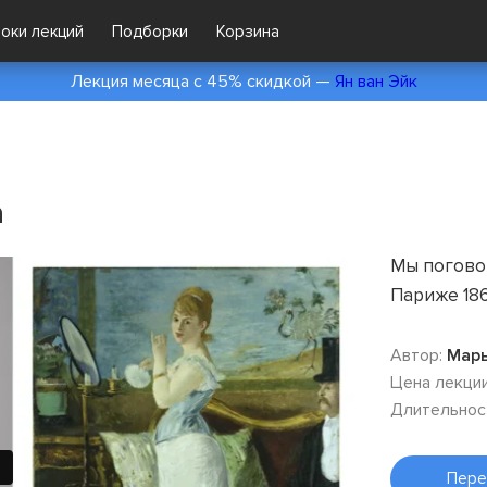
локи лекций
Подборки
Корзина
Лекция месяца с 45% скидкой —
Ян ван Эйк
а
Мы поговор
Париже 186
Автор:
Марь
Цена лекции
Длительнос
Пере