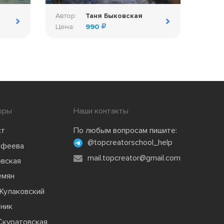
Автор:
Таня Быковская
Цена:
990
оры
Наши контакты
ст
По любым вопросам пишите:
@topcreatorschool_help
офеева
mail.topcreator@gmail.com
овская
емян
Кулаковский
зник
Скуратовская