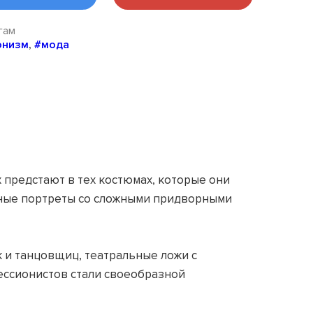
гам
онизм
,
#мода
х предстают в тех костюмах, которые они
адные портреты со сложными придворными
к и танцовщиц, театральные ложи с
ессионистов стали своеобразной