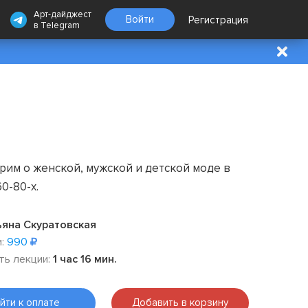
Арт-дайджест
Войти
Регистрация
в
Telegram
им о женской, мужской и детской моде в
0-80-х.
яна Скуратовская
:
990
ть лекции:
1 час 16 мин.
йти к оплате
Добавить в корзину