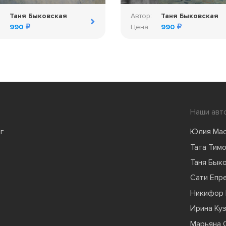
:
Таня Быковская
Автор:
Таня Быковская
990
Цена:
990
Наши авт
г
Юлия Ма
Тата Тим
Таня Бык
Сати Епр
Никифор 
Ирина Ку
Марьяна 