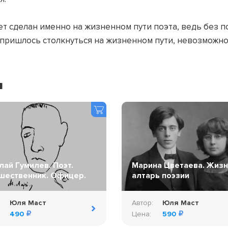
ет сделан именно на жизненном пути поэта, ведь без п
пришлось столкнуться на жизненном пути, невозможно 
я
лай Гумилев. Поэт.
Марина Цветаева. Жизн
шественник. Офицер.
алтарь поэзии
:
Юля Маст
Автор:
Юля Маст
490
Цена:
590