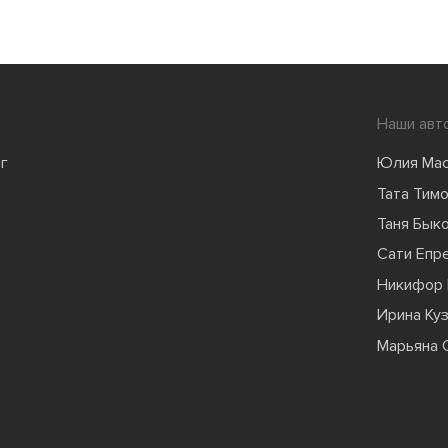
Наши авт
г
Юлия Ма
Тата Тим
Таня Бык
Сати Епр
Никифор 
Ирина Ку
Марьяна 