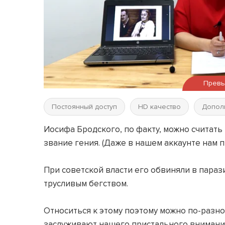
Прев
Постоянный доступ
HD качество
Допол
Иосифа Бродского, по факту, можно считать
звание гения. (Даже в нашем аккаунте нам 
⠀
При советской власти его обвиняли в пара
трусливым бегством.
⠀
Относиться к этому поэтому можно по-разно
заслуживают нашего пристального внимани