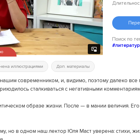
Длительнос
Пере
Поиск по те
#литератур
ью
нена иллюстрациями
Доп. материалы
 нашим современником, и, видимо, поэтому далеко все
приходилось сталкиваться с негативными комментариями
зитическом образе жизни. После — в мании величия. Е
му, но в одном наш лектор Юля Маст уверена: стихи, 
я.