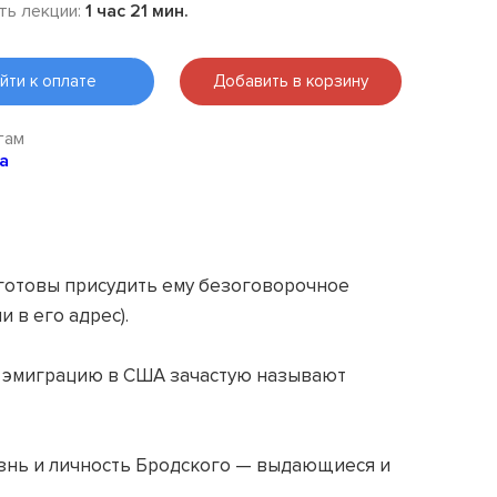
ть лекции:
1 час 21 мин.
йти к оплате
Добавить в корзину
гам
а
 готовы присудить ему безоговорочное
 в его адрес).
го эмиграцию в США зачастую называют
жизнь и личность Бродского — выдающиеся и