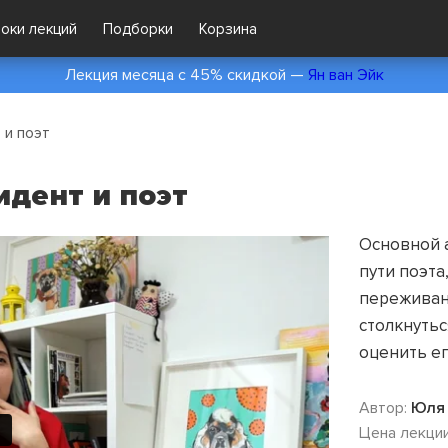
локи лекций
Подборки
Корзина
Лекция месяца с 45% скидкой —
Ян ван Эйк
 и поэт
дент и поэт
Основной 
пути поэта
переживан
столкнутьс
оценить ег
Автор:
Юля 
Цена лекции