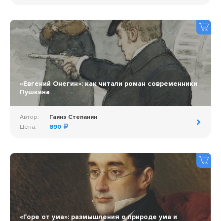
«Евгений Онегин»: как читали роман современники
Пушкина
Автор:
Гаянэ Степанян
Цена:
890
«Горе от ума»: размышления о природе ума и