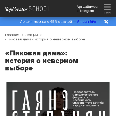
Арт-дайджест
в
Telegram
меню
Лекция месяца с 45% скидкой —
Ян ван Эйк
Главная
Лекции
«Пиковая дама»: история о неверном выборе
«Пиковая дама»:
история о неверном
выборе