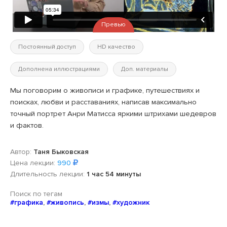
Превью
Постоянный доступ
HD качество
Дополнена иллюстрациями
Доп. материалы
Мы поговорим о живописи и графике, путешествиях и
поисках, любви и расставаниях, написав максимально
точный портрет Анри Матисса яркими штрихами шедевров
и фактов.
Автор:
Таня Быковская
Цена лекции:
990
Длительность лекции:
1 час 54 минуты
Поиск по тегам
#графика
,
#живопись
,
#измы
,
#художник