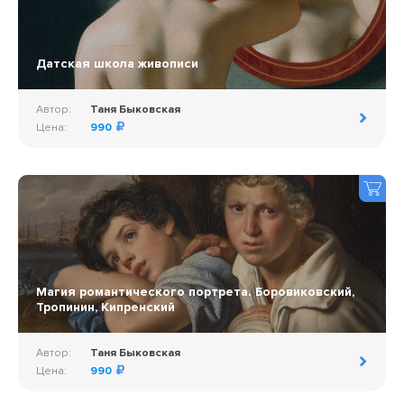
Датская школа живописи
Автор:
Таня Быковская
Цена:
990
Магия романтического портрета. Боровиковский,
Тропинин, Кипренский
Автор:
Таня Быковская
Цена:
990