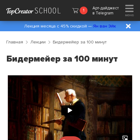
Арт-дайджест
1
в
Telegram
меню
Лекция месяца с 45% скидкой —
Ян ван Эйк
Главная
Лекции
Бидермейер за 100 минут
Бидермейер за 100 минут