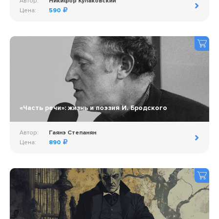
Автор:
Никифор Кулаковский
Цена:
590
«Часть речи»: жизнь и поэзия И. Бродского
Автор:
Гаянэ Степанян
Цена:
890