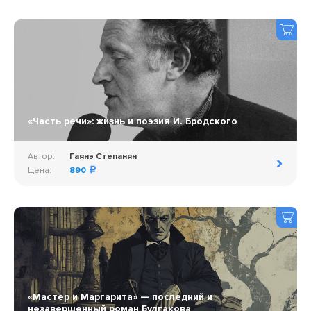
«Часть речи»: жизнь и поэзия И. Бродского
Автор:
Гаянэ Степанян
Цена:
890
«Мастер и Маргарита» — последний и
незавершенный роман Булгакова