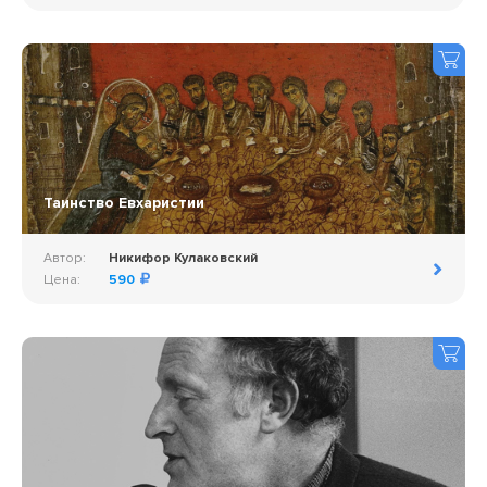
Таинство Евхаристии
Автор:
Никифор Кулаковский
Цена:
590