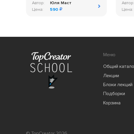
Автор:
Юля Маст
Автор
Цена:
590
Цена:
Меню
Общий катало
Лекции
Блоки лекций
Подборки
Корзина
© TopCreator 2026