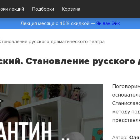
локи лекций
Подборки
Корзина
Лекция месяца с 45% скидкой —
Ян ван Эйк
 Становление русского драматического театра
ский. Становление русского
Поговорим
основателе
Станиславс
методу под
представля
Автор:
Юля 