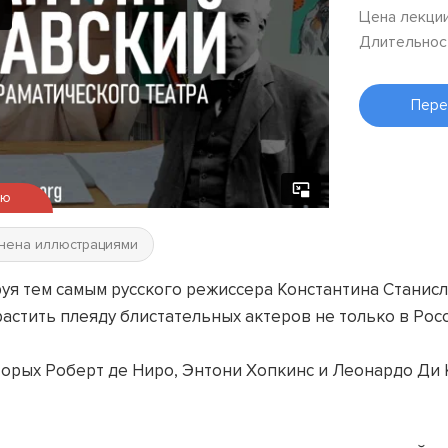
Цена лекции
Длительнос
Пере
ью
нена иллюстрациями
руя тем самым русского режиссера Константина Станисл
стить плеяду блистательных актеров не только в Росси
оторых Роберт де Ниро, Энтони Хопкинс и Леонардо Ди