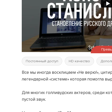
Прев
Постоянный доступ
HD качество
Допол
Все мы иногда восклицаем «Не верю!», цити
легендарной «системе» которая помогла выра
⠀
Для многих голливудских актеров, среди к
пустой звук.
⠀