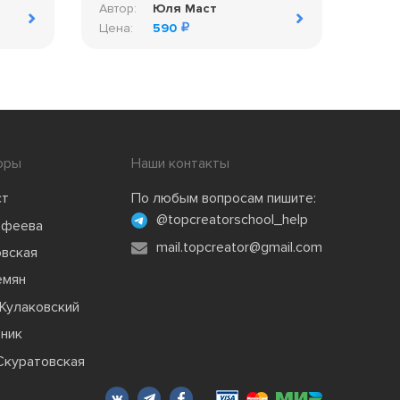
Автор:
Юля Маст
Цена:
590
оры
Наши контакты
ст
По любым вопросам пишите:
@topcreatorschool_help
офеева
mail.topcreator@gmail.com
овская
емян
Кулаковский
зник
Скуратовская