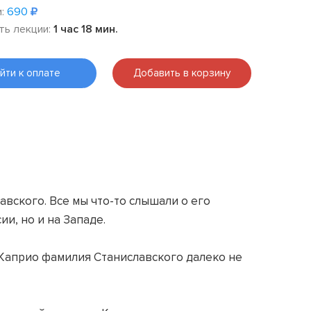
:
690
ть лекции:
1 час 18 мин.
йти к оплате
Добавить в корзину
авского. Все мы что-то слышали о его
и, но и на Западе.
 Каприо фамилия Станиславского далеко не