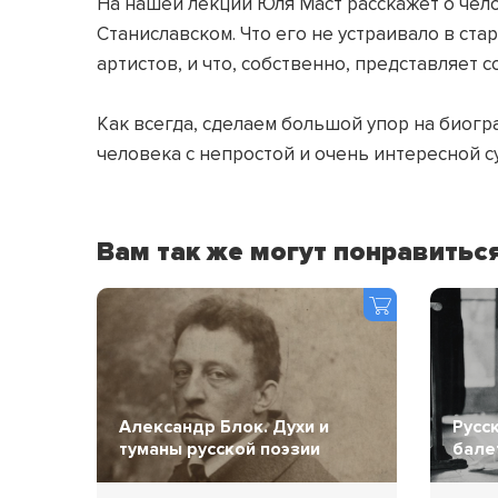
На нашей лекции Юля Маст расскажет о чел
Станиславском. Что его не устраивало в ст
артистов, и что, собственно, представляет с
⠀
Как всегда, сделаем большой упор на биогр
человека с непростой и очень интересной с
Вам так же могут понравитьс
Александр Блок. Духи и
Русс
туманы русской поэзии
бале