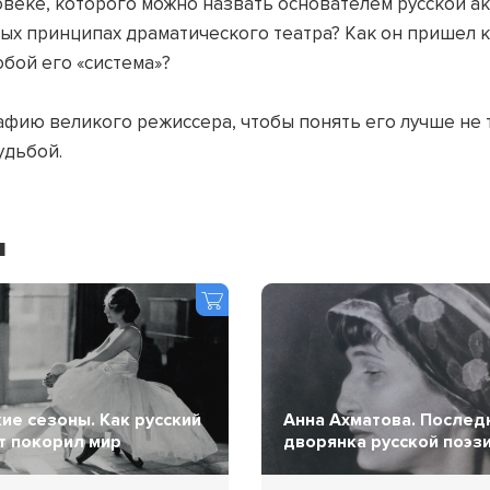
овеке, которого можно назвать основателем русской 
арых принципах драматического театра? Как он пришел 
обой его «система»?
афию великого режиссера, чтобы понять его лучше не т
удьбой.
я
кие сезоны. Как русский
Анна Ахматова. Послед
т покорил мир
дворянка русской поэз