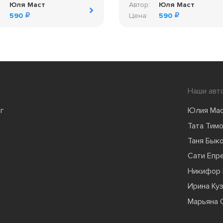
:
Юля Маст
Автор:
Юля Маст
590
Цена:
590
Наши авт
г
Юлия Ма
Тата Тим
Таня Бык
Сати Епр
Никифор 
Ирина Ку
Марьяна 