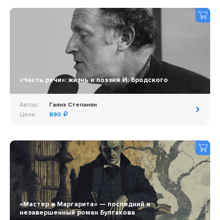
«Часть речи»: жизнь и поэзия И. Бродского
Автор:
Гаянэ Степанян
Цена:
890
«Мастер и Маргарита» — последний и
незавершенный роман Булгакова