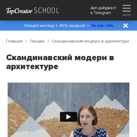
Арт-дайджест
в
Telegram
меню
Лекция месяца с 45% скидкой —
Ян ван Эйк
Главная
Лекции
Скандинавский модерн в архитектуре
Скандинавский модерн в
архитектуре