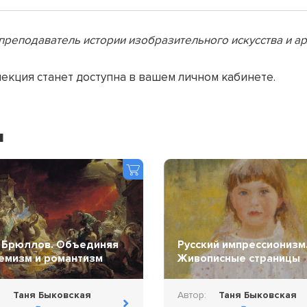
преподаватель истории изобразительного искусства и а
лекция станет доступна в вашем личном кабинете.
я
 Брюллов. Объединяя
Русский импрессионизм
емизм и романтизм
Живописные страницы
:
Таня Быковская
Автор:
Таня Быковская