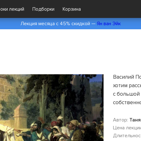
локи лекций
Подборки
Корзина
Лекция месяца с 45% скидкой —
Ян ван Эйк
Василий П
хотим расс
с большой 
собственн
Автор:
Таня
Цена лекции
Длительнос