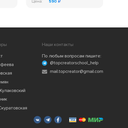
Цена:
590
оры
Наши контакты
ст
По любым вопросам пишите:
@topcreatorschool_help
офеева
mail.topcreator@gmail.com
овская
емян
Кулаковский
зник
Скуратовская