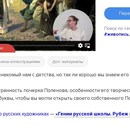
Пере
Поиск по те
#живопись
ью
нена иллюстрациями
Доп. материалы
акомый нам с детства, но так ли хорошо мы знаем его
гранность почерка Поленова, особенности его творчес
буквы, чтобы вы могли открыть своего собственного П
о русских художниках —
«Гении русской школы. Рубеж