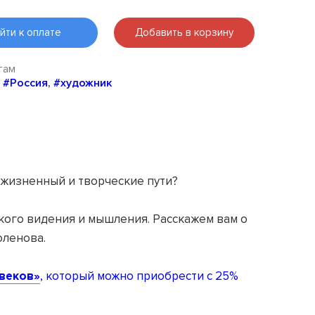
йти к оплате
Добавить в корзину
гам
,
#Россия
,
#художник
 жизненный и творческие пути?
кого видения и мышления. Расскажем вам о
оленова.
 веков»
, который можно приобрести с 25%