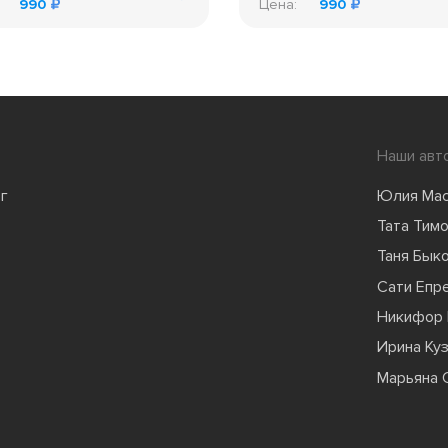
990
Цена:
990
Наши авт
г
Юлия Ма
Тата Тим
Таня Бык
Сати Епр
Никифор 
Ирина Ку
Марьяна 