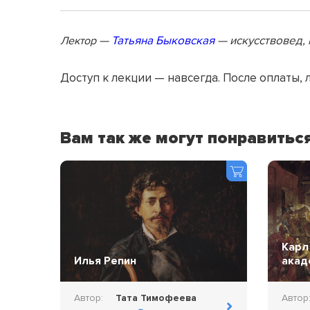
—
Татьяна Быковская
— искусствовед, 
Лектор
Доступ к лекции — навсегда. После оплаты, 
Вам так же могут понравитьс
Карл
Илья Репин
акад
Автор:
Тата Тимофеева
Автор