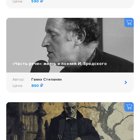
Цена:
590
«Часть речи»: жизнь и поэзия И. Бродского
Автор:
Гаянэ Степанян
Цена:
890