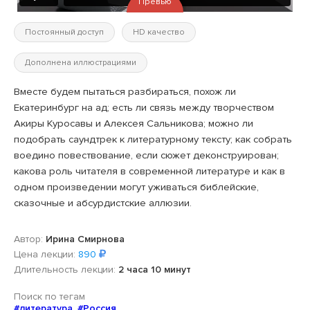
Превью
Постоянный доступ
HD качество
Дополнена иллюстрациями
Вместе будем пытаться разбираться, похож ли
Екатеринбург на ад; есть ли связь между творчеством
Акиры Куросавы и Алексея Сальникова; можно ли
подобрать саундтрек к литературному тексту; как собрать
воедино повествование, если сюжет деконструирован;
какова роль читателя в современной литературе и как в
одном произведении могут уживаться библейские,
сказочные и абсурдистские аллюзии.
Автор:
Ирина Смирнова
Цена лекции:
890
Длительность лекции:
2 часа 10 минут
Поиск по тегам
#литература
,
#Россия