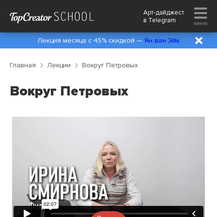
Арт-дайджест
в
Telegram
меню
Лекция месяца с 45% скидкой —
Ян ван Эйк
Главная
Лекции
Вокруг Петровых
Вокруг Петровых