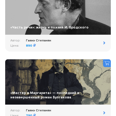
«Часть речи»: жизнь и поэзия И. Бродского
Автор:
Гаянэ Степанян
Цена:
890
«Мастер и Маргарита» — последний и
незавершенный роман Булгакова
Автор:
Гаянэ Степанян
Цена:
790