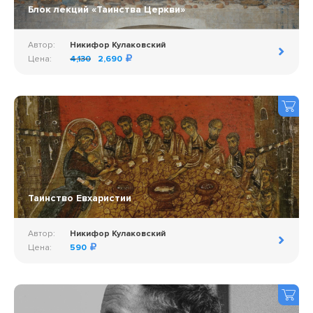
Блок лекций «Таинства Церкви»
Автор:
Никифор Кулаковский
Цена:
4,130
2,690
Таинство Евхаристии
Автор:
Никифор Кулаковский
Цена:
590