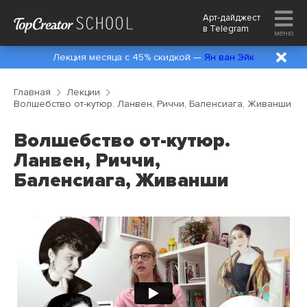
Арт-дайджест
в
Telegram
меню
Лекция месяца с 45% скидкой —
Ян ван Эйк
Главная
Лекции
Волшебство от-кутюр. Ланвен, Риччи, Баленсиага, Живанши
Волшебство от-кутюр.
Ланвен, Риччи,
Баленсиага, Живанши