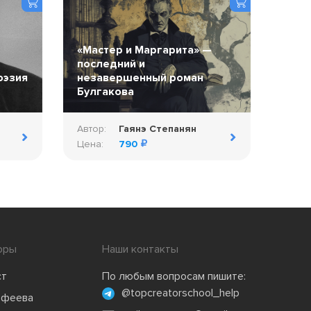
«Мастер и Маргарита» —
последний и
оэзия
незавершенный роман
Булгакова
Автор:
Гаянэ Степанян
Цена:
790
оры
Наши контакты
ст
По любым вопросам пишите:
@topcreatorschool_help
офеева