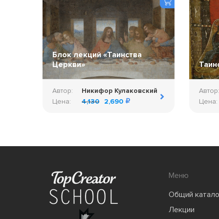
Блок лекций «Таинства
Церкви»
Таин
Автор:
Никифор Кулаковский
Автор
Цена:
4,130
2,690
Цена:
Меню
Общий катало
Лекции