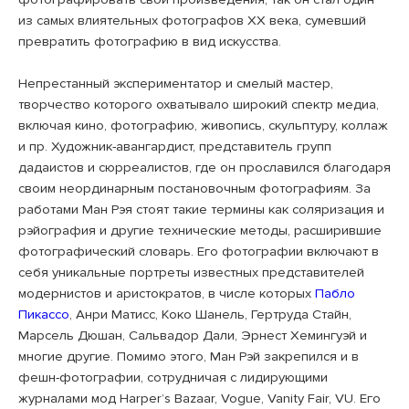
из самых влиятельных фотографов XX века, сумевший
превратить фотографию в вид искусства.
Непрестанный экспериментатор и смелый мастер,
творчество которого охватывало широкий спектр медиа,
включая кино, фотографию, живопись, скульптуру, коллаж
и пр. Художник-авангардист, представитель групп
дадаистов и сюрреалистов, где он прославился благодаря
своим неординарным постановочным фотографиям. За
работами Ман Рэя стоят такие термины как соляризация и
рэйография и другие технические методы, расширившие
фотографический словарь. Его фотографии включают в
себя уникальные портреты известных представителей
модернистов и аристократов, в числе которых
Пабло
Пикассо
, Анри Матисс, Коко Шанель, Гертруда Стайн,
Марсель Дюшан, Сальвадор Дали, Эрнест Хемингуэй и
многие другие. Помимо этого, Ман Рэй закрепился и в
фешн-фотографии, сотрудничая с лидирующими
журналами мод Harper’s Bazaar, Vogue, Vanity Fair, VU. Его