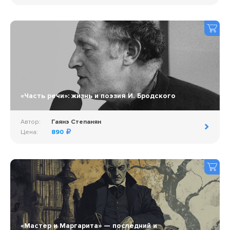
«Часть речи»: жизнь и поэзия И. Бродского
Автор:
Гаянэ Степанян
Цена:
890
«Мастер и Маргарита» — последний и