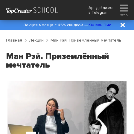
Арт-дайджест
в
Telegram
меню
Лекция месяца с 45% скидкой —
Ян ван Эйк
Главная
Лекции
Ман Рэй. Приземлённый мечтатель
Ман Рэй. Приземлённый
мечтатель