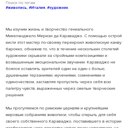
Поиск по тегам
#живопись
,
#Италия
,
#художник
Мы изучим жизнь и творчество гениального
Микеланджело Меризи да Караваджо. С помощью острой
кисти этот мастер по-своему перекроил живописную канву
барокко, обнажив то, что в течение нескольких столетий
художники скрывали за стройными композициями и
возвышенным эмоциональном звучании. Караваджо не
боялся оставлять зрителей один на один с болью,
душевными терзаниями, мучениями, сомнениями и
одиночеством, заставляя пропустить через себя всю
палитру чувств, выраженных через смелые творческие
решения.
⠀
Мы прогуляемся по римским церквям и крупнейшим
мировым собраниям живописи, чтобы открыть для себя
своего собственного Караваджо, поставившего в истории
изобразительного искусства новую точку невозврата, на