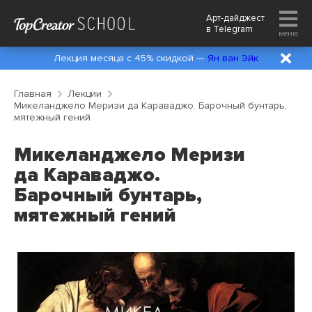
Арт-дайджест
в
Telegram
меню
Лекция месяца с 45% скидкой —
Ян ван Эйк
Главная
Лекции
Микеланджело Меризи да Караваджо. Барочный бунтарь,
мятежный гений
Микеланджело Меризи
да Караваджо.
Барочный бунтарь,
мятежный гений