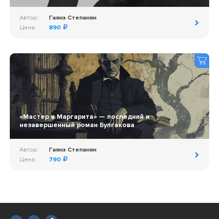
Автор:
Гаянэ Степанян
Цена:
890
«Мастер и Маргарита» — последний и
незавершенный роман Булгакова
Автор:
Гаянэ Степанян
Цена:
790