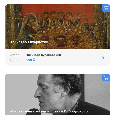
Таинство Евхаристии
Автор:
Никифор Кулаковский
Цена:
590
«Часть речи»: жизнь и поэзия И. Бродского