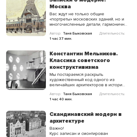
Москва
Вас ждут не только общие
«портреты» московских зданий, но и
многочисленные детали, гармонично
вписавшиеся в городскую панораму
Автор:
Таня Быковская
Длительность:
златоглавой купеческой столицы.
1 час 37 мин.
Константин Мельников.
Классика советского
конструктивизма
Мы постараемся раскрыть
художественный код одного из
величайших архитекторов в истории
мирового зодчества, мастерски
Автор:
Таня Быковская
Длительность:
соединившего черты
1 час 40 мин.
конструктивизма, функционализма и
рационализма.
Скандинавский модерн в
архитектуре
Важно!
Курс записан и смонтирован