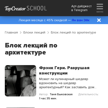
Арт-дайджест
в
Telegram
меню
Лекция месяца с 45% скидкой —
Ян ван Эйк
Главная
Блоки лекций
Блок лекций по архитектуре
Блок лекций по
архитектуре
Фрэнк Гери. Разрушая
конструкции
Может ли кулинарный шедевр
вдохновить на шедевр
архитектурный? Как заставить дом
танцевать? Как с помощью линии
Автор:
Таня Быковская
Длительность:
поймать свет? Если архитектура —
1 час 35 мин.
«застывшая музыка», то как же
звучит симфония Фрэнка Гери?