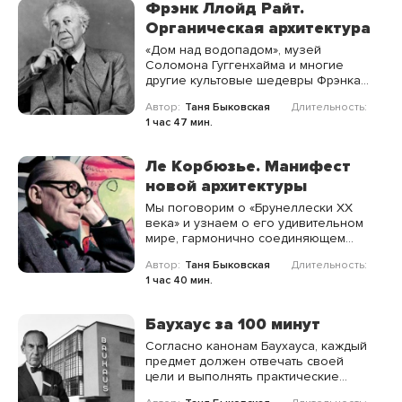
Фрэнк Ллойд Райт.
Органическая архитектура
«Дом над водопадом», музей
Соломона Гуггенхайма и многие
другие культовые шедевры Фрэнка
Ллойд Райта будут ждать вас на этой
Автор:
Таня Быковская
Длительность:
лекции, чтобы вдохновить на
1 час 47 мин.
погружение в мир архитектуры
прошлого столетия и научить
удивительному языку застывшей
Ле Корбюзье. Манифест
музыки.
новой архитектуры
Мы поговорим о «Брунеллески XX
века» и узнаем о его удивительном
мире, гармонично соединяющем
архитектуру, дизайн, графику и
Автор:
Таня Быковская
Длительность:
живопись, всё и даже больше.
1 час 40 мин.
Баухаус за 100 минут
Согласно канонам Баухауса, каждый
предмет должен отвечать своей
цели и выполнять практические
функции, при этом будучи удобным,