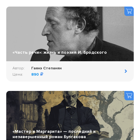
«Часть речи»: жизнь и поэзия И. Бродского
Автор:
Гаянэ Степанян
Цена:
890
«Мастер и Маргарита» — последний и
незавершенный роман Булгакова