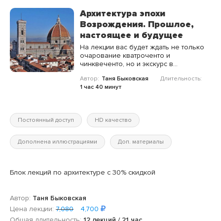
точки нашего путешествия.
Архитектура эпохи
Возрождения. Прошлое,
настоящее и будущее
На лекции вас будет ждать не только
очарование кватроченто и
чинквеченто, но и экскурс в
наследие античного Рима,
Автор:
Таня Быковская
Длительность:
знакомство с памятниками
1 час 40 минут
классицизма, ампира, романтизма и
неоклассицизма.
Постоянный доступ
HD качество
Дополнена иллюстрациями
Доп. материалы
Блок лекций по архитектуре с 30% скидкой
Автор:
Таня Быковская
Цена лекции:
7,080
4,700
Общая длительность:
12 лекций / 21 час