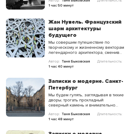
Автор:
Таня Быковская
Длительность:
дешевым и красивым.
1 час 50 минут
Жан Нувель. Французский
шарм архитектуры
будущего
Мы совершим путешествие по
творческому и жизненному векторам
легендарного архитектора, сменив
десяток не похожих друг на друга
Автор:
Таня Быковская
Длительность:
локаций, однако, мы сумеем связать
1 час 40 минут
их нитью особенной магии — магии
Жана Нувеля.
Записки о модерне. Санкт-
Петербург
Мы будем гулять, заглядывая в тихие
дворы, трогать прохладный
северный камень и внимательно
наблюдать за архитектурной жизнью
Автор:
Таня Быковская
Длительность:
элегантных особняков Санкт-
1 час 48 минут
Петербурга.
Записки о модерне.