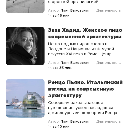
сторонней организацией.
Доступ без ограничения по
Автор:
Таня Быковская
Длительность:
времени.
1 час 46 мин.
Заха Хадид. Женское лицо
современной архитектуры
Центр водных видов спорта в
Лондоне и Национальный музей
искусств XXI века в Риме, Центр
Гейдара Алиева и Научный центр
Автор:
Таня Быковская
Длительность:
Phæno — это лишь малая часть тех
1 часа 35 мин.
шедевров, о которых мы поговорив
на лекции.
Ренцо Пьяно. Итальянский
взгляд на современную
архитектуру
Совершим захватывающее
путешествие, успев насладиться
архитектурными шедеврами Ренцо
Пьяно, раскиданными по всему миру.
Автор:
Таня Быковская
Длительность:
Лондон и Осака, Амстердам и Нью-
1 час 40 мин.
Йорк, Берн и Осло, Париж и Лос-
Анджелес — это лишь некоторые