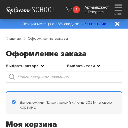
Арт-дайджест
1
в
Telegram
меню
Лекция месяца с 45% скидкой —
Ян ван Эйк
Главная
Оформление заказа
Оформление заказа
Выбрать автора
Выбрать теги
Поиск
товаров
Вы отложили “Блок лекций «Июнь 2021»” в свою
корзину.
Моя корзина