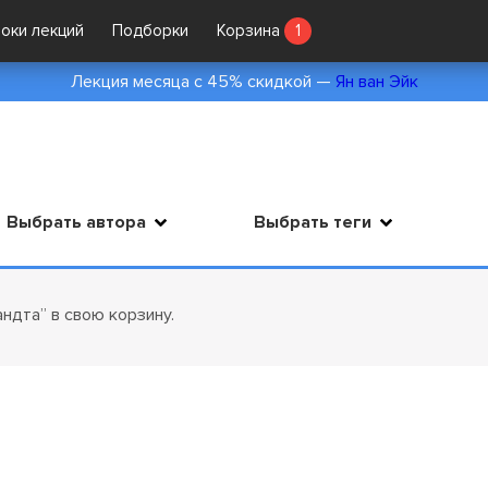
локи лекций
Подборки
Корзина
1
Лекция месяца с 45% скидкой —
Ян ван Эйк
Выбрать автора
Выбрать теги
ндта” в свою корзину.