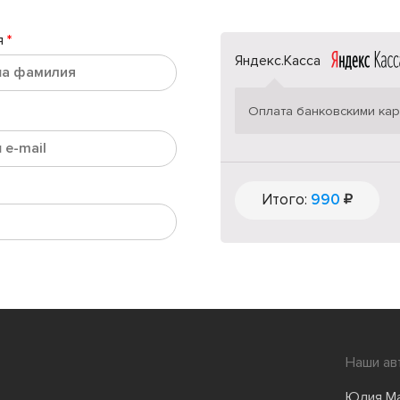
я
*
Яндекс.Касса
Оплата банковскими кар
Итого:
990
Наши ав
Юлия М