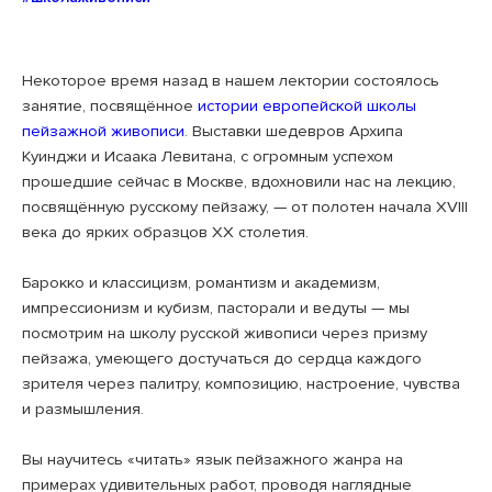
Некоторое время назад в нашем лектории состоялось
занятие, посвящённое
истории европейской школы
пейзажной живописи
. Выставки шедевров Архипа
Куинджи и Исаака Левитана, с огромным успехом
прошедшие сейчас в Москве, вдохновили нас на лекцию,
посвящённую русскому пейзажу, — от полотен начала XVIII
века до ярких образцов XX столетия.
⠀
Барокко и классицизм, романтизм и академизм,
импрессионизм и кубизм, пасторали и ведуты — мы
посмотрим на школу русской живописи через призму
пейзажа, умеющего достучаться до сердца каждого
зрителя через палитру, композицию, настроение, чувства
и размышления.
⠀
Вы научитесь «читать» язык пейзажного жанра на
примерах удивительных работ, проводя наглядные