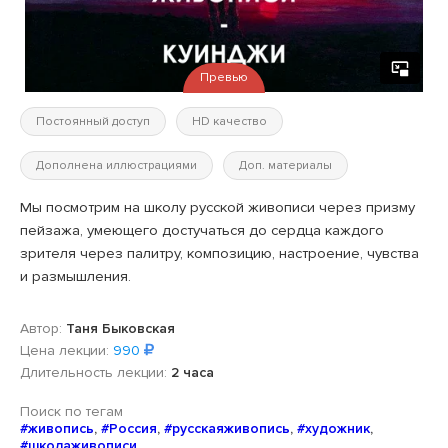
Превью
Постоянный доступ
HD качество
Дополнена иллюстрациями
Доп. материалы
Мы посмотрим на школу русской живописи через призму
пейзажа, умеющего достучаться до сердца каждого
зрителя через палитру, композицию, настроение, чувства
и размышления.
Автор:
Таня Быковская
Цена лекции:
990
Длительность лекции:
2 часа
Поиск по тегам
#живопись
,
#Россия
,
#русскаяживопись
,
#художник
,
#школаживописи