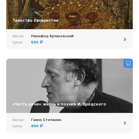
Таинство Евхаристии
Автор:
Никифор Кулаковский
Цена:
590
«Часть речи»: жизнь и поэзия И. Бродского
Автор:
Гаянэ Степанян
Цена:
890