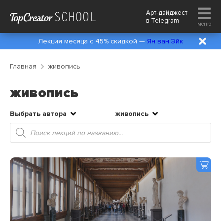
Арт-дайджест
в
Telegram
меню
Лекция месяца с 45% скидкой —
Ян ван Эйк
Главная
живопись
живопись
Выбрать автора
живопись
Поиск
товаров