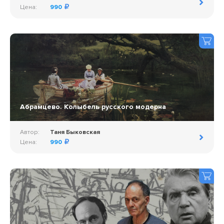
Цена:
990
Абрамцево. Колыбель русского модерна
Автор:
Таня Быковская
Цена:
990