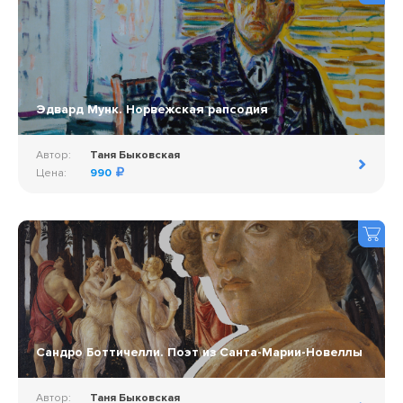
Эдвард Мунк. Норвежская рапсодия
Автор:
Таня Быковская
Цена:
990
Сандро Боттичелли. Поэт из Санта-Марии-Новеллы
Автор:
Таня Быковская