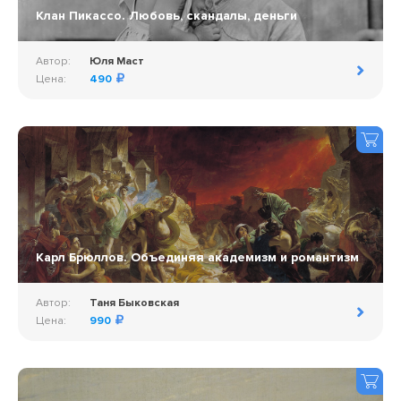
Клан Пикассо. Любовь, скандалы, деньги
Автор:
Юля Маст
Цена:
490
Карл Брюллов. Объединяя академизм и романтизм
Автор:
Таня Быковская
Цена:
990