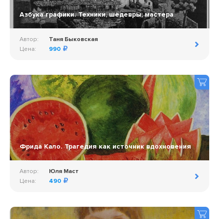
Азбука графики. Техники, шедевры, мастера
Автор:
Таня Быковская
Цена:
990
Фрида Кало. Трагедия как источник вдохновения
Автор:
Юля Маст
Цена:
490