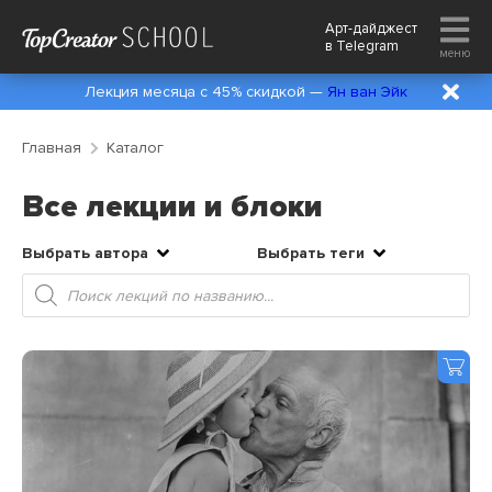
Арт-дайджест
в
Telegram
меню
Лекция месяца с 45% скидкой —
Ян ван Эйк
Главная
Каталог
Все лекции и блоки
Выбрать автора
Выбрать теги
Поиск
товаров