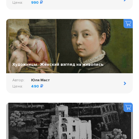
Цена:
990
Художницы. Женский взгляд на живопись
Автор:
Юля Маст
Цена:
490