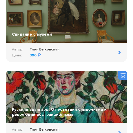
Свидание с музеем
Автор:
Таня Быковская
Цена:
390
Русский авангард. От эстетики символизма к
революции абстракционизма
Автор:
Таня Быковская