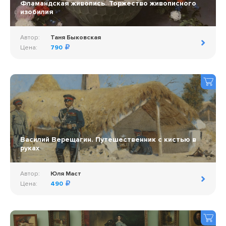
Фламандская живопись. Торжество живописного
изобилия
Автор:
Таня Быковская
Цена:
790
Василий Верещагин. Путешественник с кистью в
руках
Автор:
Юля Маст
Цена:
490