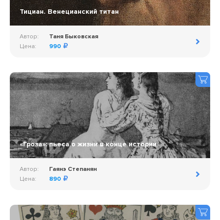
Тициан. Венецианский титан
Автор:
Таня Быковская
Цена:
990
«Гроза»: пьеса о жизни в конце истории
Автор:
Гаянэ Степанян
Цена:
890