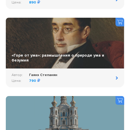
Цена:
890
«Горе от ума»: размышления о природе ума и
безумия
Автор:
Гаянэ Степанян
Цена:
790