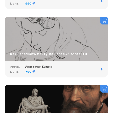
Цена:
990
Как исполнить мечту: пошаговый алгоритм
Автор:
Анастасия Кузина
Цена:
790