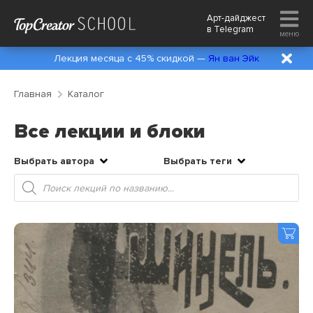
Арт-дайджест
в
Telegram
меню
Лекция месяца с 45% скидкой —
Ян ван Эйк
Главная
Каталог
Все лекции и блоки
Выбрать автора
Выбрать теги
Поиск
товаров