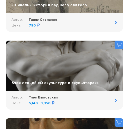
«Шинель»: история падшего святого
Автор:
Гаянэ Степанян
Цена:
790
Блок лекций «О скульптуре и скульпторах»
Автор:
Таня Быковская
Цена:
5,140
3,850