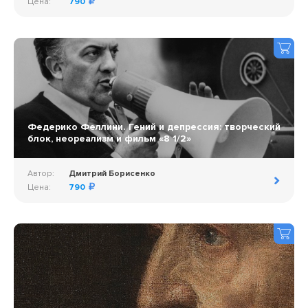
Цена:
790
Федерико Феллини. Гений и депрессия: творческий
блок, неореализм и фильм «8 1/2»
Автор:
Дмитрий Борисенко
Цена:
790