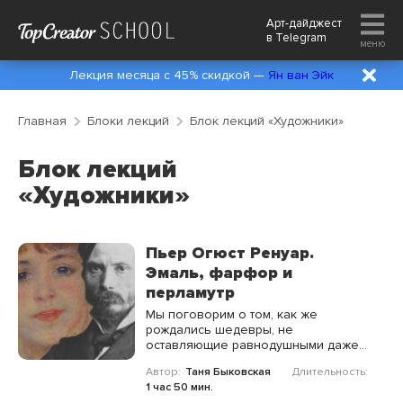
Арт-дайджест
в
Telegram
меню
Лекция месяца с 45% скидкой —
Ян ван Эйк
Главная
Блоки лекций
Блок лекций «Художники»
Блок лекций
«Художники»
Пьер Огюст Ренуар.
Эмаль, фарфор и
перламутр
Мы поговорим о том, как же
рождались шедевры, не
оставляющие равнодушными даже
тех, кто далёк от мира искусства и
Автор:
Таня Быковская
Длительность:
вместе откроем новые грани
1 час 50 мин.
удивительного мира