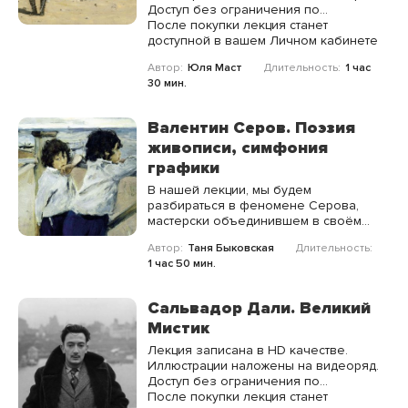
Доступ без ограничения по
времени.
После покупки лекция станет
доступной в вашем Личном кабинете
Автор:
Юля Маст
Длительность:
1 час
30 мин.
Валентин Серов. Поэзия
живописи, симфония
графики
В нашей лекции, мы будем
разбираться в феномене Серова,
мастерски объединившем в своём
почерке реализм и импрессионизм,
Автор:
Таня Быковская
Длительность:
классику и модерн.
1 час 50 мин.
Сальвадор Дали. Великий
Мистик
Лекция записана в HD качестве.
Иллюстрации наложены на видеоряд.
Доступ без ограничения по
времени.
После покупки лекция станет