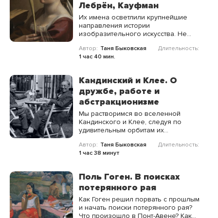
Лебрён, Кауфман
Их имена осветлили крупнейшие
направления истории
изобразительного искусства. Не
оставим без внимания и другие
Автор:
Таня Быковская
Длительность:
имена женщин-творцов, которые
1 час 40 мин.
расширят ваш кругозор и сделают
знания по этому разделу искусства
более объёмными.
Кандинский и Клее. О
дружбе, работе и
абстракционизме
Мы растворимся во вселенной
Кандинского и Клее, следуя по
удивительным орбитам их
творческого видения. Живопись и
Автор:
Таня Быковская
Длительность:
графика, абстракционизм и
1 час 38 минут
экспрессионизм, классика и
авангард, фантазия и реальность
соединяются в их работах, создавая
Поль Гоген. В поисках
одну из самых запоминающихся глав
потерянного рая
мировой истории искусства
Как Гоген решил порвать с прошлым
и начать поиски потерянного рая?
Что произошло в Понт-Авене? Как