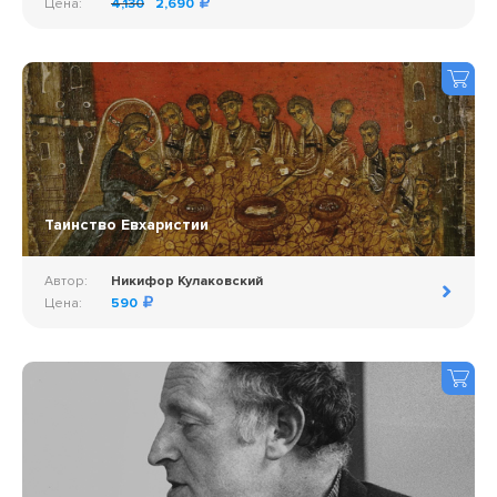
Цена:
4,130
2,690
Таинство Евхаристии
Автор:
Никифор Кулаковский
Цена:
590