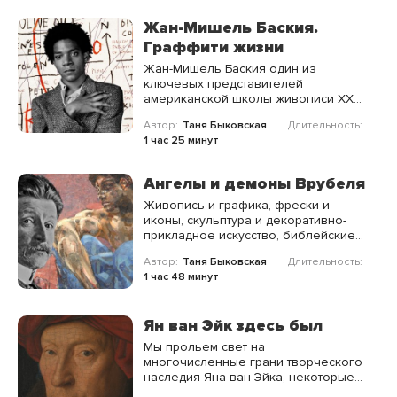
импрессионизма, на этот раз через
призму настоящего волшебника
Жан-Мишель Баския.
кисти Пьера Огюста Ренуара.
Граффити жизни
Жан-Мишель Баския один из
ключевых представителей
американской школы живописи XX
столетия. Лекция поможет
Автор:
Таня Быковская
Длительность:
разобраться в пластическом языке
1 час 25 минут
художника, символах, которыми
наполнены его работы и просто
узнать, кто такой Баския.
Ангелы и демоны Врубеля
Живопись и графика, фрески и
иконы, скульптура и декоративно-
прикладное искусство, библейские
персонажи и сказочные создания,
Автор:
Таня Быковская
Длительность:
модерн и символизм — на лекции мы
1 час 48 минут
напишем портрет Врубеля, в чьё
творчество влюбляется каждый, кто
хотя бы раз видел его шедевры.
Ян ван Эйк здесь был
Мы прольем свет на
многочисленные грани творческого
наследия Яна ван Эйка, некоторые
из которых остаются в тени, однако,