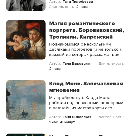
Автор:
Тата Тимофеева
Длительность:
2 часа
Магия романтического
портрета. Боровиковский,
Тропинин, Кипренский
Познакомимся с несколькими
десятками портретов (и не только!),
каждый из которых расскажет вам
историю, мастерски перенесённую
Автор:
Таня Быковская
Длительность:
на холст великими мастерами
2 часа
прошлого, — Боровиковским,
Кипренским и Тропининым.
Клод Моне. Запечатлевая
мгновения
Мы пройдем путь Клода Моне,
работая над знаковыми шедеврами
в важнейших местах карты его
судьбы, чтобы открыть «своего»
Автор:
Таня Быковская
Длительность:
Моне и запечатлеть «своё
1 час 50 минут
собственное» мгновение.