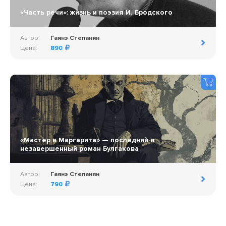
«Часть речи»: жизнь и поэзия И. Бродского
Автор:
Гаянэ Степанян
Цена:
890
«Мастер и Маргарита» — последний и
незавершенный роман Булгакова
Автор:
Гаянэ Степанян
Цена:
790