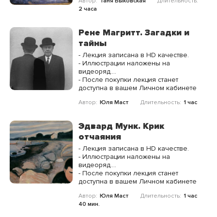
Автор:
Таня Быковская
Длительность:
произведений и мазки особого
2 часа
видения.
Рене Магритт. Загадки и
тайны
- Лекция записана в HD качестве.
- Иллюстрации наложены на
видеоряд.
- Доступ без ограничения по
- После покупки лекция станет
времени.
доступна в вашем Личном кабинете
Автор:
Юля Маст
Длительность:
1 час
Эдвард Мунк. Крик
отчаяния
- Лекция записана в HD качестве.
- Иллюстрации наложены на
видеоряд.
- Доступ без ограничения по
- После покупки лекция станет
времени.
доступна в вашем Личном кабинете
Автор:
Юля Маст
Длительность:
1 час
40 мин.