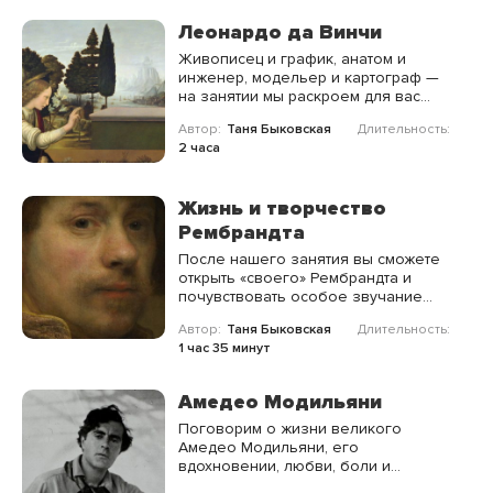
аккордами реализма,
импрессионизма и наивного
Леонардо да Винчи
искусства.
Живописец и график, анатом и
инженер, модельер и картограф —
на занятии мы раскроем для вас
новые грани неподражаемого
Автор:
Таня Быковская
Длительность:
Леонардо да Винчи.
2 часа
Жизнь и творчество
Рембрандта
После нашего занятия вы сможете
открыть «своего» Рембрандта и
почувствовать особое звучание
золотого века голландской
Автор:
Таня Быковская
Длительность:
живописи.
1 час 35 минут
Амедео Модильяни
Поговорим о жизни великого
Амедео Модильяни, его
вдохновении, любви, боли и
конечно же незабываемых картинах.