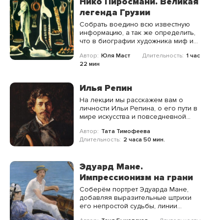
Нико Пиросмани. Великая
легенда Грузии
Собрать воедино всю известную
информацию, а так же определить,
что в биографии художника миф и
легенда, а что - правда, вы сможете
Автор:
Юля Маст
Длительность:
1 час
на нашей лекции.
22 мин
Илья Репин
На лекции мы расскажем вам о
личности Ильи Репина, о его пути в
мире искусства и повседневной
жизни.
Автор:
Тата Тимофеева
Длительность:
2 часа 50 мин.
Эдуард Мане.
Импрессионизм на грани
Соберём портрет Эдуарда Мане,
добавляя выразительные штрихи
его непростой судьбы, линии
художественного анализа его