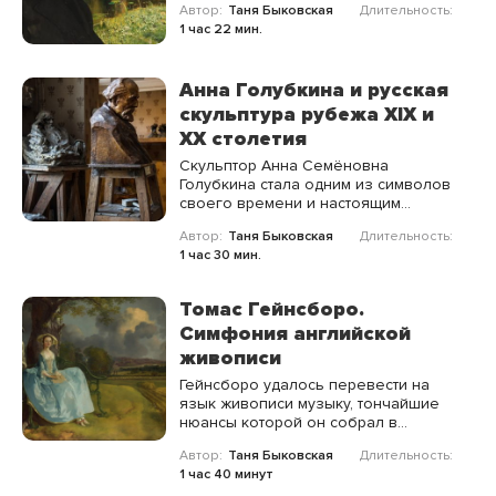
Автор:
Таня Быковская
Длительность:
буквы, чтобы вы могли открыть
1 час 22 мин.
своего собственного Поленова.
Анна Голубкина и русская
скульптура рубежа XIX и
XX столетия
Скульптор Анна Семёновна
Голубкина стала одним из символов
своего времени и настоящим
воплощением художественной
Автор:
Таня Быковская
Длительность:
свободы.
1 час 30 мин.
Томас Гейнсборо.
Симфония английской
живописи
Гейнсборо удалось перевести на
язык живописи музыку, тончайшие
нюансы которой он собрал в
удивительную симфонию, где ноты
Автор:
Таня Быковская
Длительность:
сентиментализма, рококо, барокко и
1 час 40 минут
классицизма, переплетаются с