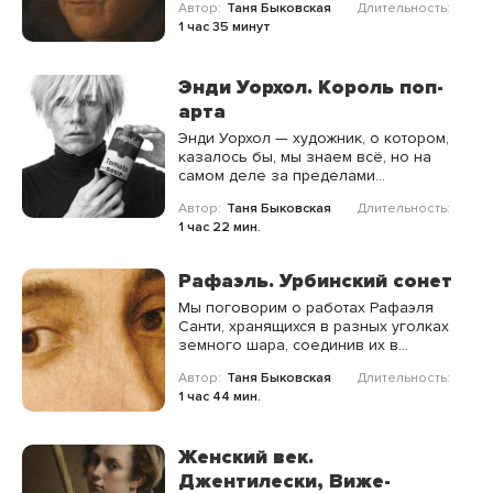
Автор:
Таня Быковская
Длительность:
не теряют особого звучания
1 час 35 минут
художественного почерка мастера,
дополняя его портрет яркими
мазками.
Энди Уорхол. Король поп-
арта
Энди Уорхол — художник, о котором,
казалось бы, мы знаем всё, но на
самом деле за пределами
общеизвестных фактов и хорошо
Автор:
Таня Быковская
Длительность:
знакомых шедевров остаётся
1 час 22 мин.
огромное количество
интереснейших нюансов, о которых
мы и поговорим на нашей лекции.
Рафаэль. Урбинский сонет
Мы поговорим о работах Рафаэля
Санти, хранящихся в разных уголках
земного шара, соединив их в
калейдоскоп шедевров живописи,
Автор:
Таня Быковская
Длительность:
графики и архитектуры.
1 час 44 мин.
Женский век.
Джентилески, Виже-