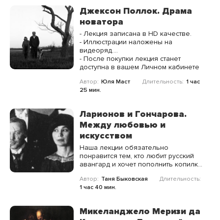
Джексон Поллок. Драма
новатора
- Лекция записана в HD качестве.
- Иллюстрации наложены на
видеоряд.
- Доступ без ограничения по
- После покупки лекция станет
времени.
доступна в вашем Личном кабинете
Автор:
Юля Маст
Длительность:
1 час
25 мин.
Ларионов и Гончарова.
Между любовью и
искусством
Наша лекции обязательно
понравится тем, кто любит русский
авангард и хочет пополнить копилку
знаний об этом удивительном
Автор:
Таня Быковская
Длительность:
периоде новыми знаниями.
1 час 40 мин.
Микеланджело Меризи да