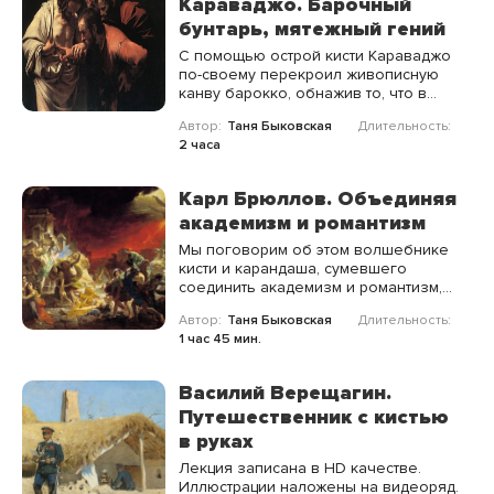
Караваджо. Барочный
бунтарь, мятежный гений
С помощью острой кисти Караваджо
по-своему перекроил живописную
канву барокко, обнажив то, что в
течение нескольких столетий
Автор:
Таня Быковская
Длительность:
художники скрывали за стройными
2 часа
композициями и возвышенным
эмоциональном звучании.
Карл Брюллов. Объединяя
академизм и романтизм
Мы поговорим об этом волшебнике
кисти и карандаша, сумевшего
соединить академизм и романтизм,
живопись и графику, исторические
Автор:
Таня Быковская
Длительность:
сюжеты и бытописание, парадный
1 час 45 мин.
портрет и камерный образ.
Василий Верещагин.
Путешественник с кистью
в руках
Лекция записана в HD качестве.
Иллюстрации наложены на видеоряд.