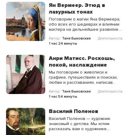
Ян Вермеер. Этюд в
лазурных тонах
Поговорим о магии Яна Вермеера,
обо всех его шедеврах и влиянии
мастера на дельнейшее развитие
мировой художественной культуры.
Автор:
Таня Быковская
Длительность:
1 час 24 минуты
Анри Матисс. Роскошь,
покой, наслаждение
Мы поговорим о живописи и
графике, путешествиях и поисках,
любви и расставаниях, написав
максимально точный портрет Анри
Автор:
Таня Быковская
Длительность:
Матисса яркими штрихами шедевров
1 час 54 минуты
и фактов.
Василий Поленов
Василий Поленов — художник
знакомый с детства. Мы хотим
рассказать вам о художнике,
педагоге и человеке с большой