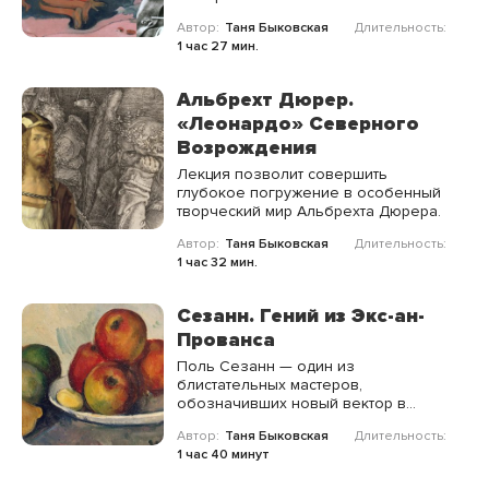
пересеклись пути Гогена и Ван Гога и
Автор:
Таня Быковская
Длительность:
в какой точке они решили идти
1 час 27 мин.
разными дорогами?
Альбрехт Дюрер.
«Леонардо» Северного
Возрождения
Лекция позволит совершить
глубокое погружение в особенный
творческий мир Альбрехта Дюрера.
Автор:
Таня Быковская
Длительность:
1 час 32 мин.
Сезанн. Гений из Экс-ан-
Прованса
Поль Сезанн — один из
блистательных мастеров,
обозначивших новый вектор в
истории мирового искусства рубеже
Автор:
Таня Быковская
Длительность:
XIX и XX столетия.
1 час 40 минут