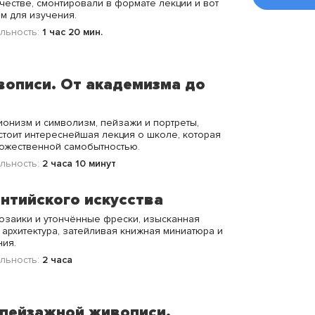
честве, смонтировали в формате лекции и вот
м для изучения.
льность:
1 час 20 мин.
описи. От академизма до
ионизм и символизм, пейзажи и портреты,
стоит интереснейшая лекция о школе, которая
дожественной самобытностью.
льность:
2 часа 10 минут
нтийского искусства
озаики и утончённые фрески, изысканная
 архитектура, затейливая книжная миниатюра и
ия.
льность:
2 часа
пейзажной живописи.