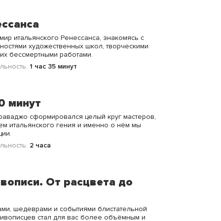
ессанса
мир итальянского Ренессанса, знакомясь с
ностями художественных школ, творческими
их бессмертными работами.
льность:
1 час 35 минут
0 минут
раваджо сформировался целый круг мастеров,
м итальянского гения и именно о нём мы
ции.
льность:
2 часа
вописи. От расцвета до
ами, шедеврами и событиями блистательной
живописцев стал для вас более объёмным и