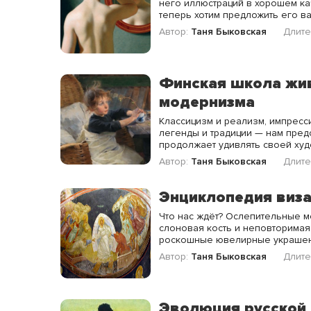
него иллюстраций в хорошем ка
теперь хотим предложить его ва
Автор:
Таня Быковская
Длите
Финская школа жив
модернизма
Классицизм и реализм, импресс
легенды и традиции — нам пред
продолжает удивлять своей ху
Автор:
Таня Быковская
Длите
Энциклопедия виза
Что нас ждёт? Ослепительные м
слоновая кость и неповторимая
роскошные ювелирные украшен
Автор:
Таня Быковская
Длите
Эволюция русской 