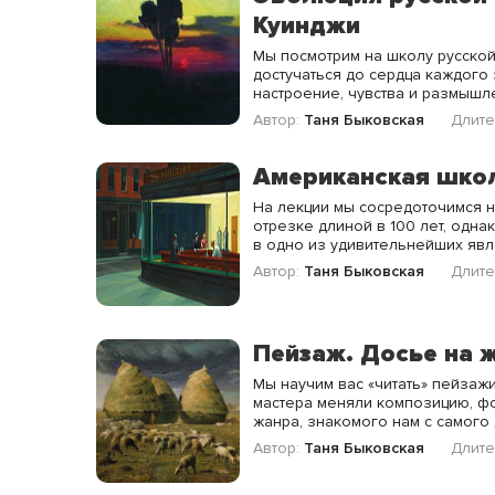
Куинджи
Мы посмотрим на школу русско
достучаться до сердца каждого 
настроение, чувства и размышл
Автор:
Таня Быковская
Длите
Американская шко
На лекции мы сосредоточимся 
отрезке длиной в 100 лет, одн
в одно из удивительнейших явл
Автор:
Таня Быковская
Длите
Пейзаж. Досье на 
Мы научим вас «читать» пейзажи
мастера меняли композицию, фо
жанра, знакомого нам с самого 
Автор:
Таня Быковская
Длите