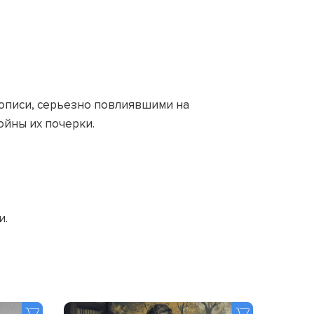
вописи, серьезно повлиявшими на
ойны их почерки.
и.