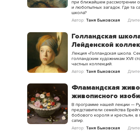
при ближайшем рассмотрении ок
и любопытных загадок. Где та с
школа?
Автор:
Таня Быковская
Длите
Голландская школа
Лейденской колле
Лекция «Голландская школа. С
голландским художникам XVII с
частных коллекций.
Автор:
Таня Быковская
Длите
Фламандская живо
живописного изоб
В программе нашей лекции — Ру
представители семейства Брейг
бобового короля и крестьян, в 
сатир.
Автор:
Таня Быковская
Длите