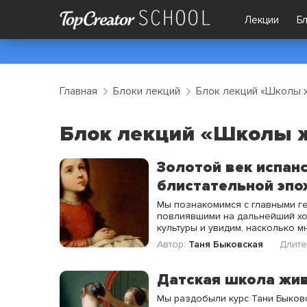
Лекции
Б
Главная
Блоки лекций
Блок лекций «Школы 
Блок лекций «Школы 
Золотой век испан
блистательной эпо
Мы познакомимся с главными г
повлиявшими на дальнейший хо
культуры и увидим, насколько м
Автор:
Таня Быковская
Длите
Датская школа жи
Мы раздобыли курс Тани Быковс