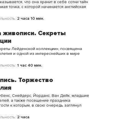
азывается, что она хранит в себе сотни тайн
амая точка, с которой начинается английская
льность:
2 часа 10 мин.
 живописи. Секреты
кции
екреты Лейденской коллекции», посвящена
толетия и одной из интереснейших в мире
льность:
1 час 40 мин.
пись. Торжество
илия
бенс, Снейдерс, Йорданс, Ван Дейк, младшие
елей, а также посещение праздника
гости к которым, в свою очередь заглянул
льность:
2 часа