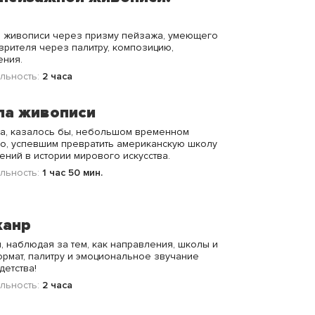
й живописи через призму пейзажа, умеющего
зрителя через палитру, композицию,
ения.
льность:
2 часа
ла живописи
на, казалось бы, небольшом временном
ако, успевшим превратить американскую школу
ений в истории мирового искусства.
льность:
1 час 50 мин.
жанр
, наблюдая за тем, как направления, школы и
рмат, палитру и эмоциональное звучание
детства!
льность:
2 часа