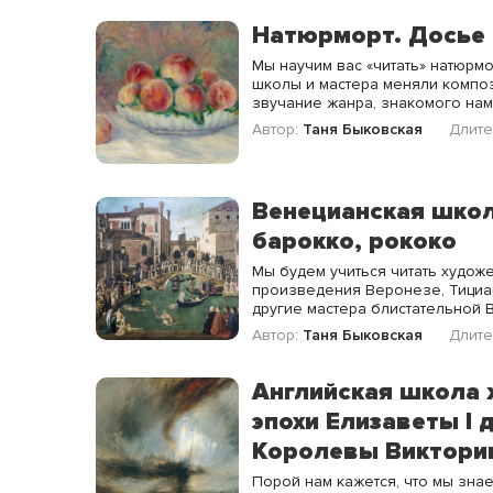
Натюрморт. Досье 
Мы научим вас «читать» натюрмо
школы и мастера меняли композ
звучание жанра, знакомого нам 
Автор:
Таня Быковская
Длите
Венецианская школ
барокко, рококо
Мы будем учиться читать худож
произведения Веронезе, Тициан,
другие мастера блистательной 
Автор:
Таня Быковская
Длите
Английская школа 
эпохи Елизаветы I
Королевы Виктори
Порой нам кажется, что мы зна