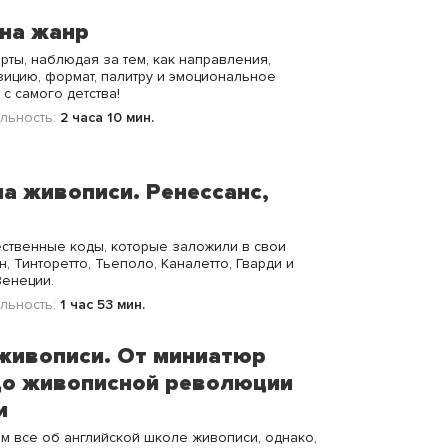
на жанр
рты, наблюдая за тем, как направления,
ицию, формат, палитру и эмоциональное
с самого детства!
льность:
2 часа 10 мин.
а живописи. Ренессанс,
ественные коды, которые заложили в свои
 Тинторетто, Тьеполо, Каналетто, Гварди и
Венеции.
льность:
1 час 53 мин.
живописи. От миниатюр
 до живописной революции
и
ем все об английской школе живописи, однако,