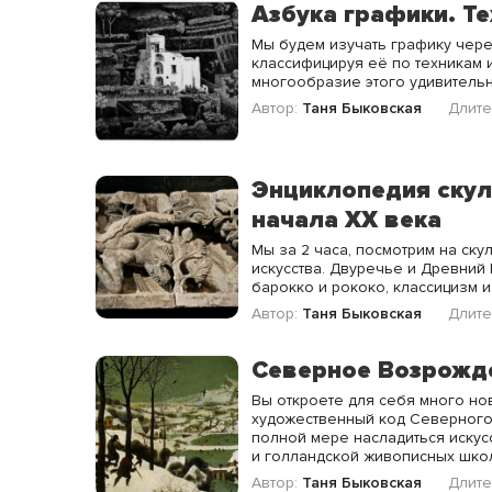
Азбука графики. Т
Мы будем изучать графику чер
классифицируя её по техникам и
многообразие этого удивительн
Автор:
Таня Быковская
Длите
Энциклопедия скул
начала ХХ века
Мы за 2 часа, посмотрим на ску
искусства. Двуречье и Древний Е
барокко и рококо, классицизм 
Автор:
Таня Быковская
Длите
Северное Возрожде
Вы откроете для себя много но
художественный код Северного
полной мере насладиться искус
и голландской живописных шко
Автор:
Таня Быковская
Длите