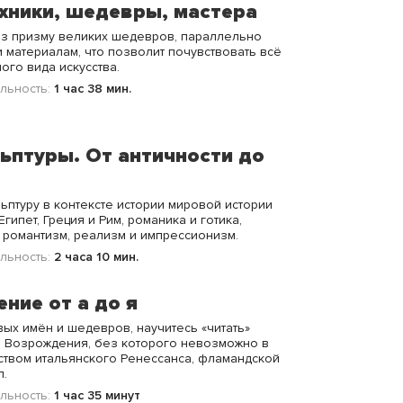
ехники, шедевры, мастера
ез призму великих шедевров, параллельно
 материалам, что позволит почувствовать всё
ого вида искусства.
льность:
1 час 38 мин.
ьптуры. От античности до
льптуру в контексте истории мировой истории
гипет, Греция и Рим, романика и готика,
и романтизм, реализм и импрессионизм.
льность:
2 часа 10 мин.
ние от а до я
вых имён и шедевров, научитесь «читать»
 Возрождения, без которого невозможно в
ством итальянского Ренессанса, фламандской
л.
льность:
1 час 35 минут