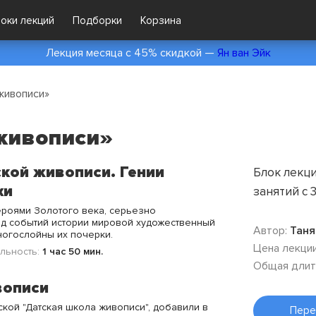
локи лекций
Подборки
Корзина
Лекция месяца с 45% скидкой —
Ян ван Эйк
живописи»
живописи»
ской живописи. Гении
Блок лекци
хи
занятий с 
ероями Золотого века, серьезно
д событий истории мировой художественный
Автор:
Таня
ногослойны их почерки.
Цена лекции
льность:
1 час 50 мин.
Общая длит
вописи
кой "Датская школа живописи", добавили в
Пере